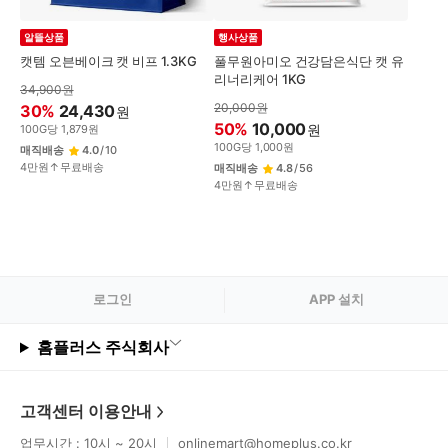
알뜰상품
행사상품
캣템 오븐베이크 캣 비프 1.3KG
풀무원아미오 건강담은식단 캣 유
리너리케어 1KG
34,900
원
20,000
원
30
%
24,430
원
50
%
10,000
원
100
G
당
1,879
원
100
G
당
1,000
원
매직배송
4.0
/
10
4만원↑무료배송
매직배송
4.8
/
56
4만원↑무료배송
로그
인
APP 설치
홈플러스 주식회사
고객센터 이용안내
업무시간 : 10시 ~ 20시
onlinemart@homeplus.co.kr