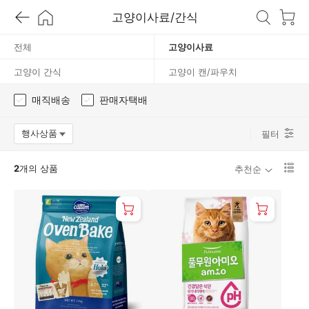
고양이사료/간식
이
전체
고양이사료
사
고양이 간식
고양이 캔/파우치
료
매직배송
판매자택배
행사상품
필터
옵션팝업 열기
리
2
개의 상품
추천순
스
트
1
단
보
기
로
변
경