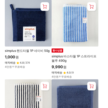
simplus 핸드타월 1P 네이비 50g
행사상품
simplus 바스타월 1P 스트라이프
1,000
원
블루 490g
매직배송
4.8
/
374
9,990
원
4만원↑무료배송
매직배송
4.0
/
9
4만원↑무료배송