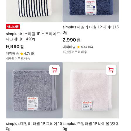
simplus 데일리 타월 1P 네이비 15
행사상품
0g
simplus 바스타월 1P 스트라이프
다크네이비 490g
2,990
원
9,990
원
매직배송
4.4
/
143
4만원↑무료배송
매직배송
4.7
/
19
4만원↑무료배송
simplus 데일리 타월 1P 그레이 15
simplus 호텔타월 1P 바이올렛20
0g
0g