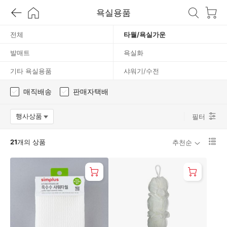
욕
욕실용품
실
전체
타월/욕실가운
발매트
욕실화
가
기타 욕실용품
샤워기/수전
운
매직배송
판매자택배
행사상품
필터
옵션팝업 열기
리
21
개의 상품
추천순
스
트
1
단
보
기
로
변
경