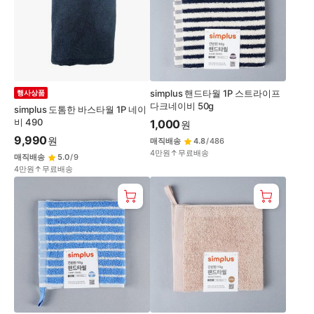
simplus 핸드타월 1P 스트라이프
행사상품
다크네이비 50g
simplus 도톰한 바스타월 1P 네이
비 490
1,000
원
9,990
원
매직배송
4.8
/
486
4만원↑무료배송
매직배송
5.0
/
9
4만원↑무료배송