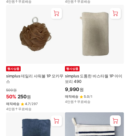
4만원↑무료배송
4만원↑무료배송
행사상품
행사상품
simplus 데일리 샤워볼 1P 모카무
simplus 도톰한 바스타월 1P 아이
스
보리 490
9,990
원
500
원
50
%
250
원
매직배송
5.0
/
1
4만원↑무료배송
매직배송
4.7
/
297
4만원↑무료배송