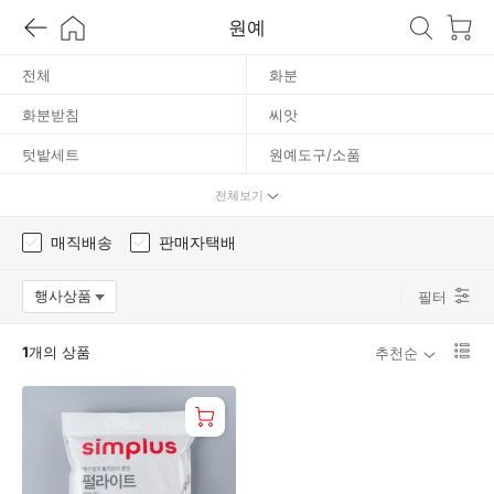
원예
양
전체
화분
토
화분받침
씨앗
텃밭세트
원예도구/소품
분무기/물조리개
배양토
전체보기
영양제
매직배송
판매자택배
행사상품
필터
옵션팝업 열기
리
1
개의 상품
추천순
스
트
1
단
보
기
로