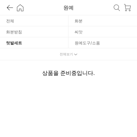
밭
원예
세
전체
화분
화분받침
씨앗
트
텃밭세트
원예도구/소품
분무기/물조리개
배양토
전체보기
영양제
상품을 준비중입니다.