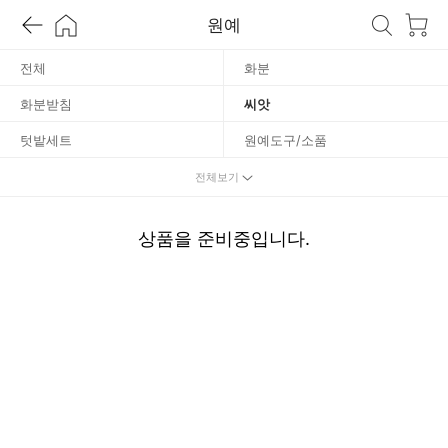
씨
원예
앗
전체
화분
화분받침
씨앗
텃밭세트
원예도구/소품
분무기/물조리개
배양토
전체보기
영양제
상품을 준비중입니다.