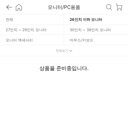
이
모니터/PC용품
하
전체
26인치 이하 모니터
27인치 ~ 29인치 모니터
30인치 ~ 39인치 모니터
모
모니터 액세서리
마우스/키보드
니
게이밍ACC
게이밍마우스
전체보기
터
게이밍키보드
게이밍패드
상품을 준비중입니다.
게이밍헤드셋
공유기
소프트웨어
Micro SD카드
대용량저장기기
저장기기ACC
USB/OTG
허브리더기/케이블
PC부품/주변기기
3D/라벨 프린터
레이저 복합기/프린터
잉크젯 복합기/프린터