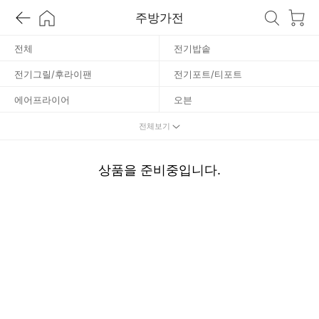
스
주방가전
터
전체
전기밥솥
전기그릴/후라이팬
전기포트/티포트
기
에어프라이어
오븐
토스터기
가스레인지
전체보기
전기레인지
전자레인지
상품을 준비중입니다.
믹서기/블렌더
커피메이커/머신
빙수기/제빙기
음식쓰레기처리기
주방위생
기타조리가전