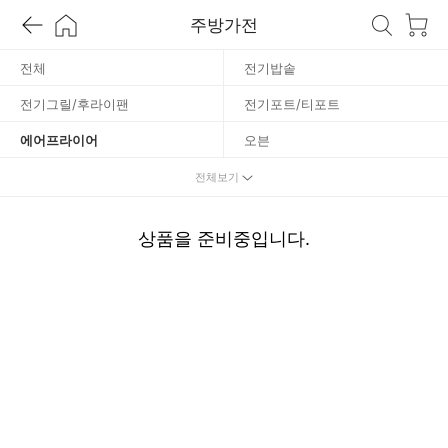
프
주방가전
라
전체
전기밥솥
전기그릴/후라이팬
전기포트/티포트
이
에어프라이어
오븐
어
토스터기
가스레인지
전체보기
전기레인지
전자레인지
상품을 준비중입니다.
믹서기/블렌더
커피메이커/머신
빙수기/제빙기
음식쓰레기처리기
주방위생
기타조리가전