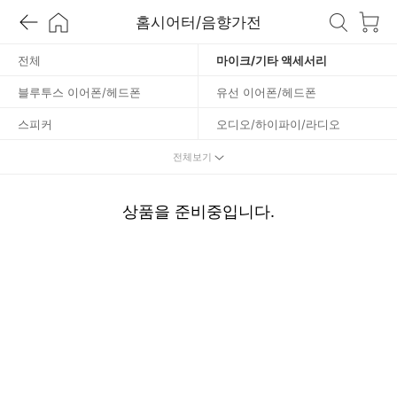
홈시어터/음향가전
타
전체
마이크/기타 액세서리
액
블루투스 이어폰/헤드폰
유선 이어폰/헤드폰
세
스피커
오디오/하이파이/라디오
홈시어터/사운드바
전체보기
서
리
상품을 준비중입니다.