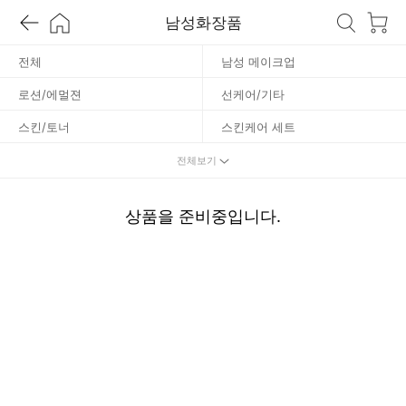
남성화장품
렌
전체
남성 메이크업
징
로션/에멀젼
선케어/기타
스킨/토너
스킨케어 세트
에센스/크림
클렌징
전체보기
상품을 준비중입니다.