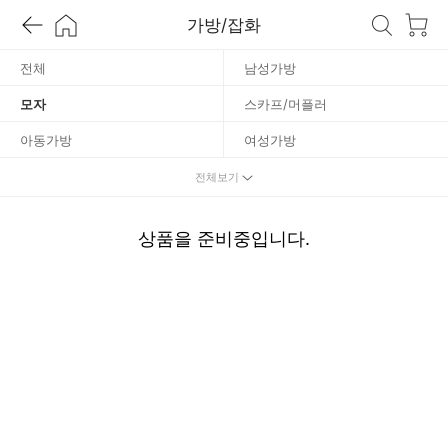
모
가방/잡화
자
전체
남성가방
모자
스카프/머플러
아동가방
여성가방
우산/우의
장갑/시즌소품
전체보기
지갑/벨트
캐리어/여행가방
상품을 준비중입니다.