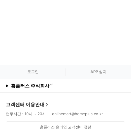
분필/보드마카
붓펜/캘리그라피펜
샤프/샤프심
수정액
수정테이프
연필
연필깎이
이외 필기도구
형광펜/사인펜
로그
인
APP 설치
홈플러스 주식회사
고객센터 이용안내
업무시간 : 10시 ~ 20시
onlinemart@homeplus.co.kr
홈플러스 온라인 고객센터 챗봇