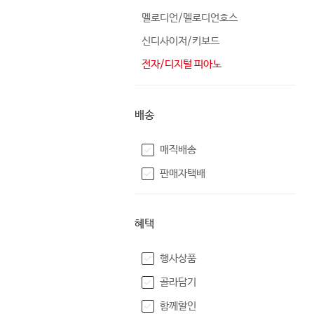
멜로디언/멜로디언호스
신디사이저/키보드
전자/디지털 피아노
배송
매직배송
판매자택배
혜택
행사상품
골라담기
함께할인