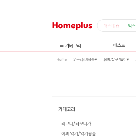
매직배송
익스
베스트
카테고리
Home
문구/취미용품
취미/문구/놀이
카테고리
리코더/하모니카
이외 악기/악기용품