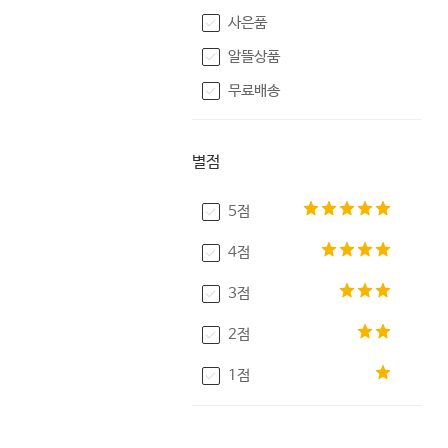
사은품
알뜰상품
무료배송
별점
5점
4점
3점
2점
1점