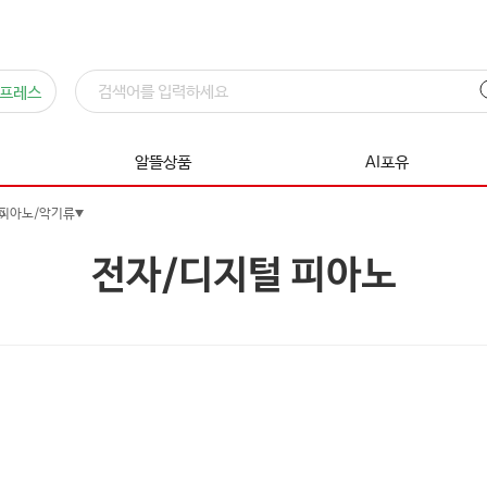
프레스
알뜰상품
AI포유
피아노/악기류
전자/디지털 피아노