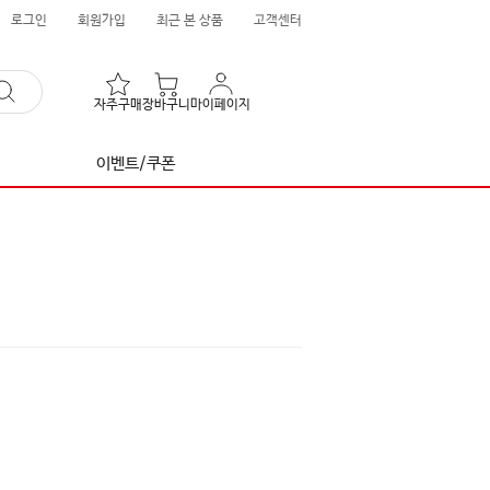
로그인
회원가입
최근 본 상품
고객센터
자주구매
장바구니
마이페이지
이벤트/쿠폰