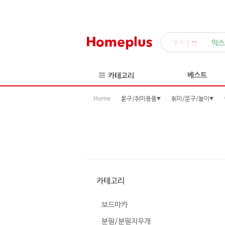
매직배송
익스
베스트
카테고리
Home
문구/취미용품
취미/문구/놀이
카테고리
보드마카
분필/분필지우개