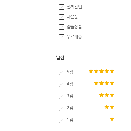
함께할인
사은품
알뜰상품
무료배송
별점
5점
4점
3점
2점
1점