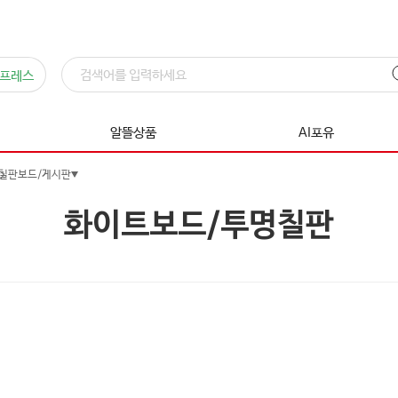
프레스
알뜰상품
AI포유
칠판보드/게시판
화이트보드/투명칠판