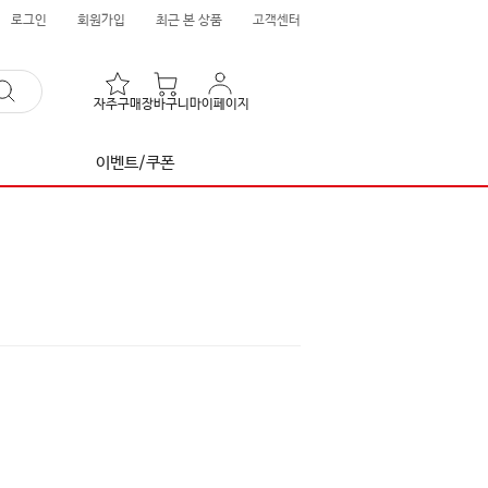
로그인
회원가입
최근 본 상품
고객센터
자주구매
장바구니
마이페이지
이벤트/쿠폰