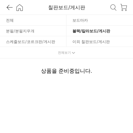
칠판보드/게시판
보
전체
보드마카
/
분필/분필지우개
블랙/칼라보드/게시판
게
스케줄보드/코르크판/게시판
이외 칠판보드/게시판
전자노트/전자칠판/부기보드
화이트보드/투명칠판
전체보기
시
판
상품을 준비중입니다.