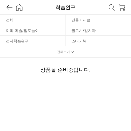
학
학습완구
습
전체
만들기재료
이외 미술/점토놀이
팔토시/앞치마
완
전자학습완구
스티커북
구
음악/악기놀이
수학/도형완구
전체보기
언어학습완구
자연/과학완구
상품을 준비중입니다.
학습카드
미술놀이
점토/만들기놀이