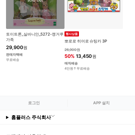
변
경
토이트론_실바니안_5272-캥거루
행사상품
가족
뽀로로 히어로 슈팅카 3P
29,900
원
26,900
원
판매자택배
50
%
13,450
원
무료배송
매직배송
4만원↑무료배송
로그
인
APP 설치
홈플러스 주식회사