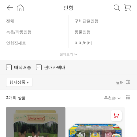
바
인형
니
전체
구체관절인형
녹음/작동인형
동물인형
안
인형집세트
미미/바비
캐치티니핑
봉제인형
전체보기
실바니안
아기 인형
매직배송
판매자택배
이외 인형/인형놀이
시크릿쥬쥬
행사상품
필터
옵션팝업 열기
LOL/뽑기인형
리
2
개의 상품
추천순
스
트
1
단
보
기
로
sold out