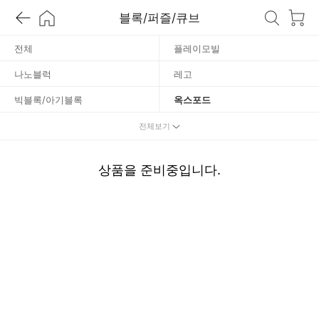
스
블록/퍼즐/큐브
포
전체
플레이모빌
나노블럭
레고
드
빅블록/아기블록
옥스포드
3D퍼즐
피젯토이
전체보기
유아퍼즐
이외 퍼즐
상품을 준비중입니다.
큐브
직소퍼즐