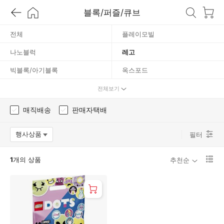
레
블록/퍼즐/큐브
고
전체
플레이모빌
나노블럭
레고
빅블록/아기블록
옥스포드
3D퍼즐
피젯토이
전체보기
유아퍼즐
이외 퍼즐
매직배송
판매자택배
큐브
직소퍼즐
행사상품
필터
옵션팝업 열기
리
1
개의 상품
추천순
스
트
1
단
보
기
로