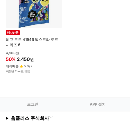
변
경
행사상품
레고 도트 41946 엑스트라 도트
시리즈 6
4,900
원
50
%
2,450
원
매직배송
5.0
/
7
4만원↑무료배송
로그
인
APP 설치
홈플러스 주식회사