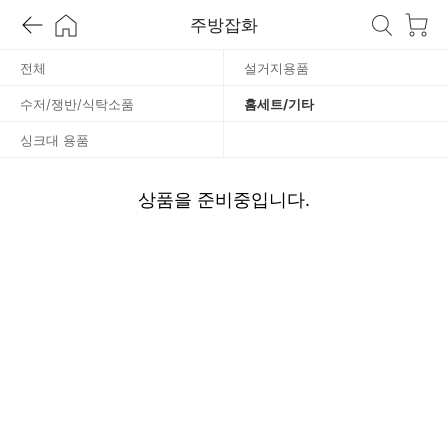
주방잡화
/
전체
설거지용품
기
수저/쟁반/식탁소품
홈세트/기타
타
싱크대 용품
상품을 준비중입니다.