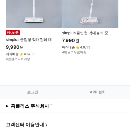
변
경
simplus 클립형 막대걸레 중
행사상품
simplus 클립형 막대걸레 대
7,990
원
9,990
원
매직배송
4.9
/
78
4만원↑무료배송
매직배송
4.6
/
35
4만원↑무료배송
로그
인
APP 설치
홈플러스 주식회사
고객센터 이용안내