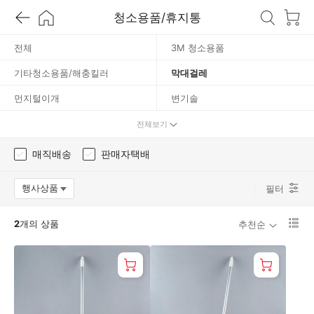
대
청소용품/휴지통
걸
전체
3M 청소용품
기타청소용품/해충킬러
막대걸레
레
먼지털이개
변기솔
빗자루
쓰레받이
전체보기
압축기
양동이
매직배송
판매자택배
청소솔
청소포/걸레
행사상품
필터
옵션팝업 열기
청소호스
캐치맙청소용품
리
2
개의 상품
테이프클리너
휴지통/분리수거함
추천순
스
트
1
단
보
기
로