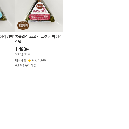
로
변
경
 삼각김밥
홈플델리 소고기 고추장 빅 삼각
김밥
1,490
원
10
G
당
99
원
매직배송
4.7
/
1,446
4만원↑무료배송