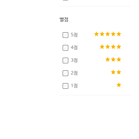
별점
5점
4점
3점
2점
1점