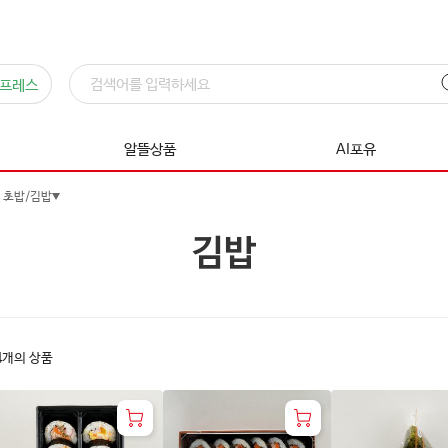
프레스
알뜰상품
AI포유
초밥/김밥
김밥
4
개의 상품