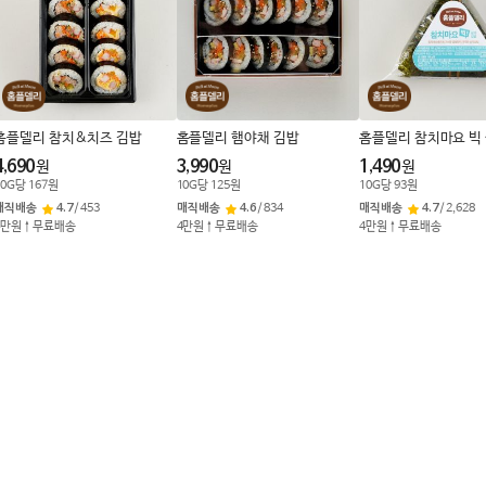
홈플델리 참치&치즈 김밥
홈플델리 햄야채 김밥
홈플델리 참치마요 빅
4,690
3,990
1,490
원
원
원
0
G
당
167
원
10
G
당
125
원
10
G
당
93
원
매직배송
4.7
/
453
매직배송
4.6
/
834
매직배송
4.7
/
2,628
4만원↑무료배송
4만원↑무료배송
4만원↑무료배송