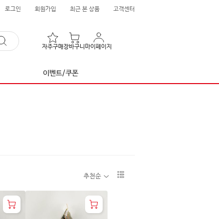
로그인
회원가입
최근 본 상품
고객센터
자주구매
장바구니
마이페이지
이벤트/쿠폰
리
추천순
스
트
1
단
보
기