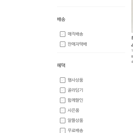
배송
매직배송
판매자택배
1
혜택
행사상품
골라담기
함께할인
사은품
알뜰상품
무료배송