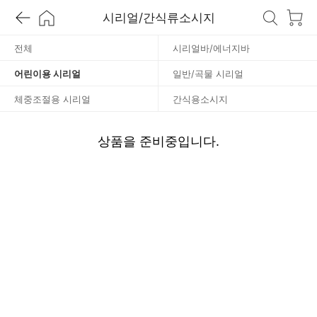
시리얼/간식류소시지
용
전체
시리얼바/에너지바
시
어린이용 시리얼
일반/곡물 시리얼
리
체중조절용 시리얼
간식용소시지
얼
상품을 준비중입니다.