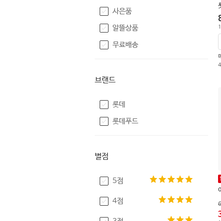
사은품
알뜰상품
1
무료배송
브랜드
롯데
롯데푸드
별점
5점
4점