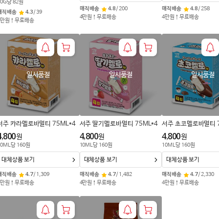
0
G
당
82
원
매직배송
4.8
/
200
매직배송
4.8
/
258
매직배송
4.3
/
39
4만원↑무료배송
4만원↑무료배송
4만원↑무료배송
일시품절
일시품절
일시품절
서주 캬라멜로바멀티 75ML*4
서주 딸기멜로바멀티 75ML*4
서주 초코멜로바멀티 7
4,800
4,800
4,800
원
원
원
0
ML
당
160
원
10
ML
당
160
원
10
ML
당
160
원
대체상품 보기
대체상품 보기
대체상품 보기
매직배송
4.7
/
1,309
매직배송
4.7
/
1,482
매직배송
4.7
/
2,330
4만원↑무료배송
4만원↑무료배송
4만원↑무료배송