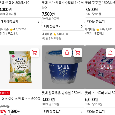
롯데 셀렉션 50ML*10
롯데 본가 찰옥수수멀티 140M
롯데 구구콘 160ML*
L*5
8,000
7,500
원
원
7,500
원
0
ML
당
160
원
10
ML
당
94
원
10
ML
당
107
원
대체상품 보기
대체상품 보기
대체상품 보기
매직배송
4.8
/
3,266
매직배송
4.8
/
9,981
4만원↑무료배송
4만원↑무료배송
매직배송
4.8
/
3,585
4만원↑무료배송
일시품절
일시품절
롯데 찰떡우유 빙수설 250ML
롯데 스크류바 미니 3
알뜰상품
이더스 아이스 찐옥수수 600G
3,000
6,000
원
원
10
ML
당
120
원
10
ML
당
200
원
6,990
원
30
%
4,890
원
대체상품 보기
대체상품 보기