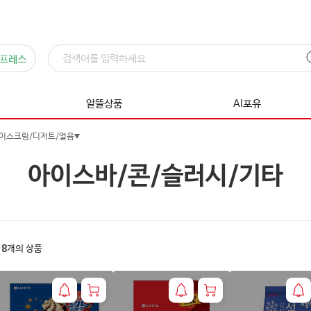
프레스
알뜰상품
AI포유
이스크림/디저트/얼음
아이스바/콘/슬러시/기타
18
개의 상품