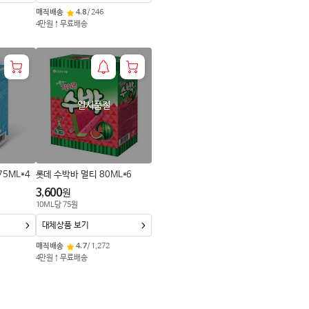
매직배송
4.8
/
246
4만원↑무료배송
일시품절
5ML*4
롯데 수박바 멀티 80ML*6
3,600
원
10
ML
당
75
원
대체상품 보기
매직배송
4.7
/
1,272
4만원↑무료배송