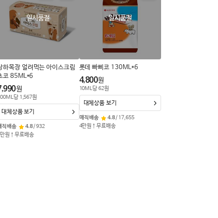
일시품절
일시품절
상하목장 얼려먹는 아이스크림
롯데 빠삐코 130ML*6
초코 85ML*6
4,800
원
7,990
원
10
ML
당
62
원
00
ML
당
1,567
원
대체상품 보기
대체상품 보기
매직배송
4.8
/
17,655
4만원↑무료배송
매직배송
4.8
/
932
4만원↑무료배송