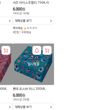
5
서주 아이스주멀티 75ML*5
6,000
원
10
ML
당
160
원
대체상품 보기
매직배송
4.7
/
473
4만원↑무료배송
일시품절
00ML
롯데 죠스바 미니 300ML
6,000
원
10
ML
당
200
원
대체상품 보기