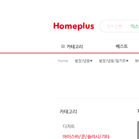
매직배송
익스
베스트
카테고리
Home
냉장/냉동
냉장/냉동/밀키트
아
카테고리
디저트
아이스바/콘/슬러시/기타