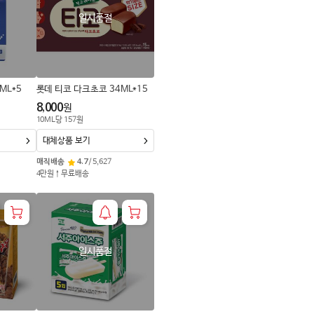
로
일시품절
변
경
ML*5
롯데 티코 다크초코 34ML*15
8,000
원
10
ML
당
157
원
대체상품 보기
매직배송
4.7
/
5,627
4만원↑무료배송
일시품절