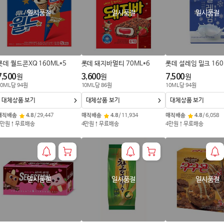
일시품절
일시품절
일시품절
롯데 월드콘XQ 160ML*5
롯데 돼지바멀티 70ML*6
롯데 설레임 밀크 160
7,500
3,600
7,500
원
원
원
0
ML
당
94
원
10
ML
당
86
원
10
ML
당
94
원
대체상품 보기
대체상품 보기
대체상품 보기
매직배송
4.8
/
29,447
매직배송
4.8
/
11,934
매직배송
4.8
/
6,058
4만원↑무료배송
4만원↑무료배송
4만원↑무료배송
일시품절
일시품절
일시품절