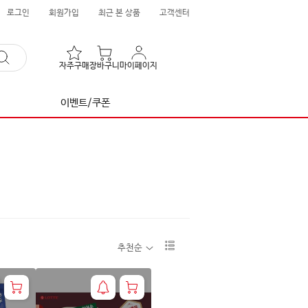
로그인
회원가입
최근 본 상품
고객센터
자주구매
장바구니
마이페이지
이벤트/쿠폰
리
추천순
스
트
1
단
보
기