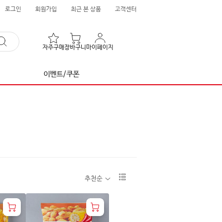
로그인
회원가입
최근 본 상품
고객센터
자주구매
장바구니
마이페이지
이벤트/쿠폰
리
추천순
스
트
1
단
보
기