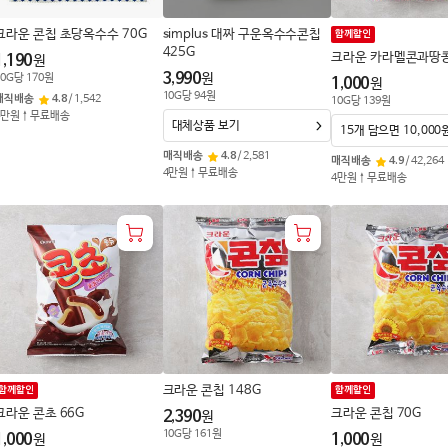
크라운 콘칩 초당옥수수 70G
simplus 대짜 구운옥수수콘칩
함께할인
425G
크라운 카라멜콘과땅콩
1,190
원
3,990
원
0
G
당
170
원
1,000
원
10
G
당
94
원
매직배송
4.8
/
1,542
10
G
당
139
원
4만원↑무료배송
대체상품 보기
15개 담으면 10,000
매직배송
4.8
/
2,581
매직배송
4.9
/
42,264
4만원↑무료배송
4만원↑무료배송
크라운 콘칩 148G
함께할인
함께할인
크라운 콘초 66G
크라운 콘칩 70G
2,390
원
10
G
당
161
원
1,000
1,000
원
원