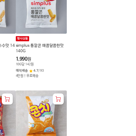
로
변
경
행사상품
수수맛 14
simplus 통깔콘 매콤달콤한맛
140G
1,990
원
10
G
당
142
원
매직배송
4.7
/
93
4만원↑무료배송