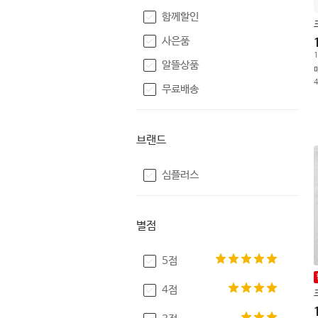
함께할인
사은품
1
알뜰상품
무료배송
브랜드
심플러스
별점
5점
4점