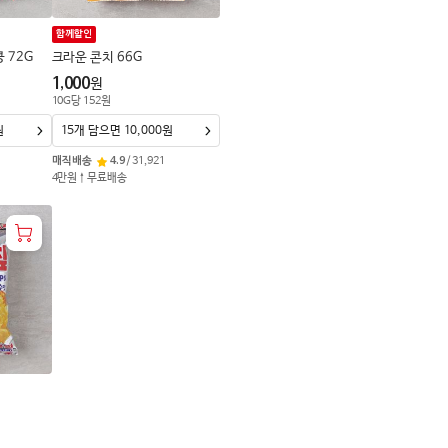
함께할인
 72G
크라운 콘치 66G
1,000
원
10
G
당
152
원
원
15개 담으면 10,000원
매직배송
4.9
/
31,921
4만원↑무료배송