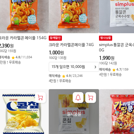
크라운 카라멜콘 메이플 154G
함께할인
행사상품
크라운 카라멜콘메이플 74G
simplus 통깔콘 군옥
2,390
원
0G
0
G
당
155
원
1,000
원
매직배송
4.8
/
11,034
1,990
원
10
G
당
135
원
4만원↑무료배송
10
G
당
142
원
15개 담으면 10,000원
매직배송
4.7
/
159
4만원↑무료배송
매직배송
4.9
/
23,246
4만원↑무료배송
일시품절