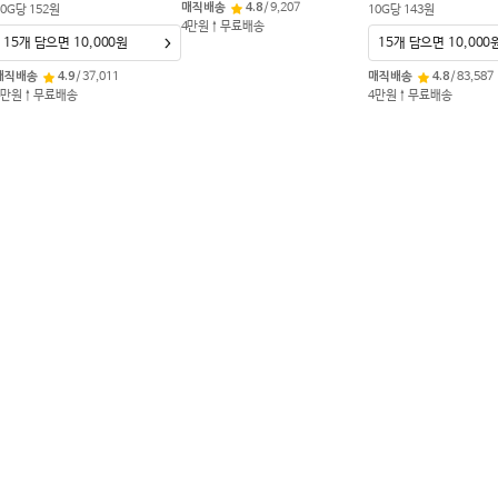
매직배송
4.8
/
9,207
0
G
당
152
원
10
G
당
143
원
4만원↑무료배송
15개 담으면 10,000원
15개 담으면 10,000
매직배송
4.9
/
37,011
매직배송
4.8
/
83,587
4만원↑무료배송
4만원↑무료배송