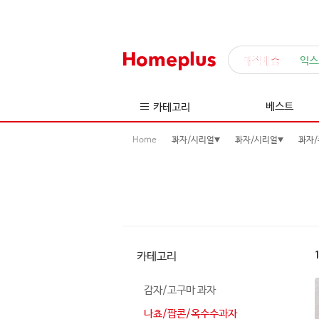
매직배송
익스
베스트
카테고리
Home
과자/시리얼
과자/시리얼
과자/
카테고리
감자/고구마 과자
나쵸/팝콘/옥수수과자