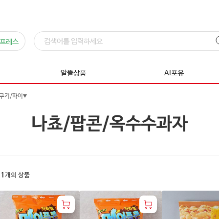
프레스
알뜰상품
AI포유
쿠키/파이
나쵸/팝콘/옥수수과자
11
개의 상품