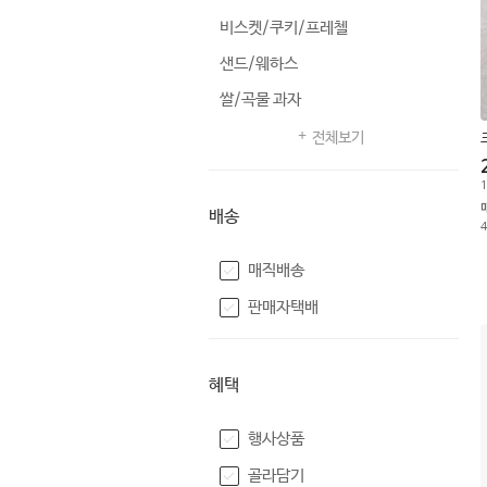
비스켓/쿠키/프레첼
샌드/웨하스
쌀/곡물 과자
전체보기
1
배송
매직배송
판매자택배
혜택
행사상품
골라담기