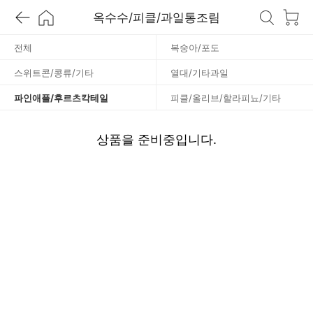
후
옥수수/피클/과일통조림
르
전체
복숭아/포도
스위트콘/콩류/기타
열대/기타과일
츠
파인애플/후르츠칵테일
피클/올리브/할라피뇨/기타
칵
상품을 준비중입니다.
테
일