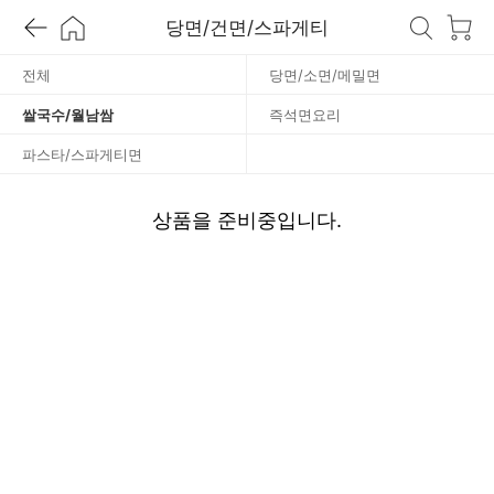
/
당면/건면/스파게티
월
전체
당면/소면/메밀면
쌀국수/월남쌈
즉석면요리
남
파스타/스파게티면
쌈
상품을 준비중입니다.