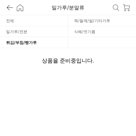
밀가루/분말류
/
전체
묵/들깨/쌀/기타가루
빵
밀가루/전분
식혜/엿기름
가
튀김/부침/빵가루
루
상품을 준비중입니다.