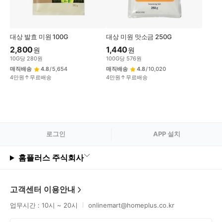
대상 발효 미원 100G
대상 미원 맛소금 250G
2,800
1,440
원
원
10
G
당
280
원
100
G
당
576
원
매직배송
4.8
/
5,654
매직배송
4.8
/
10,020
4만원↑무료배송
4만원↑무료배송
로그
인
APP 설치
홈플러스 주식회사
고객센터 이용안내
업무시간 : 10시 ~ 20시
onlinemart@homeplus.co.kr