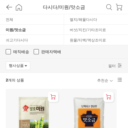
다시다/미원/맛소금
맛
전체
멸치/해물다시다
소
미원/맛소금
버섯/치킨/기타조미료
금
쇠고기다시다
원물/티백/액상조미료
매직배송
판매자택배
행사상품
필터
옵션팝업 열기
리
2
개의 상품
추천순
스
트
1
단
보
기
로
변
경