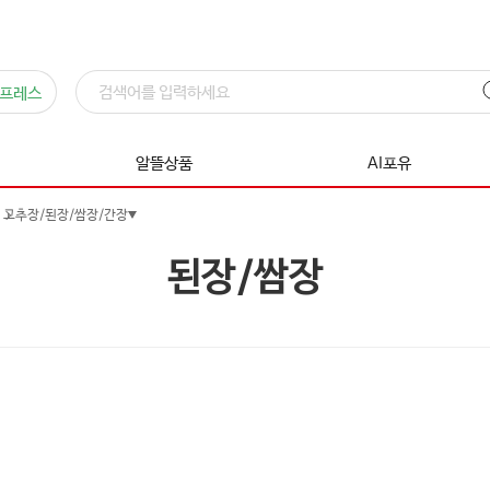
프레스
알뜰상품
AI포유
고추장/된장/쌈장/간장
된장/쌈장