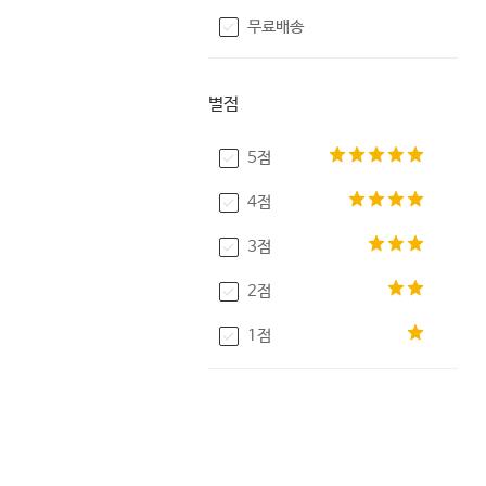
무료배송
별점
5점
4점
3점
2점
1점