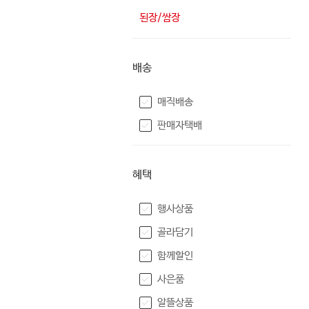
된장/쌈장
배송
매직배송
판매자택배
혜택
행사상품
골라담기
함께할인
사은품
알뜰상품