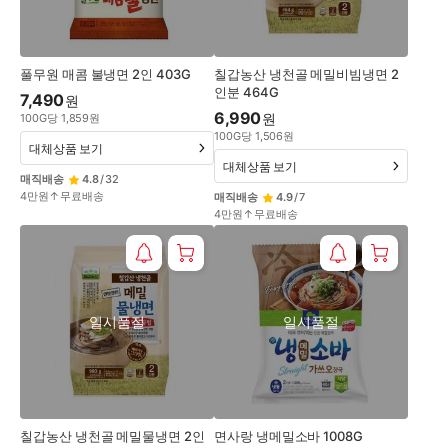
풀무원 매콤 불냉면 2인 403G
칠갑농산 냉천골 메밀비빔냉면 2
인분 464G
7,490
원
6,990
원
100
G
당
1,859
원
100
G
당
1,506
원
대체상품 보기
대체상품 보기
매직배송
4.8
/
32
4만원↑무료배송
매직배송
4.9
/
7
4만원↑무료배송
일시품절
일시품절
칠갑농산 냉천골 메밀물냉면 2인
면사랑 냉메밀소바 1008G