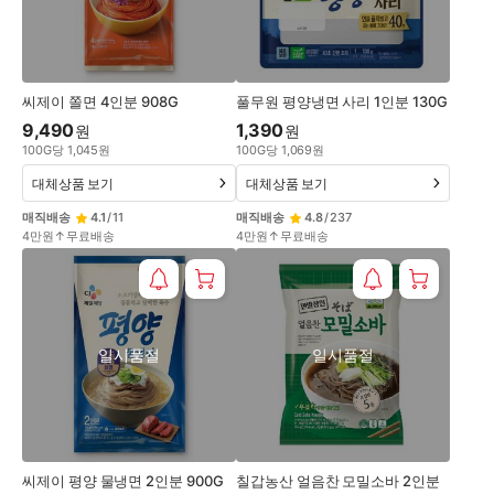
씨제이 쫄면 4인분 908G
풀무원 평양냉면 사리 1인분 130G
9,490
1,390
원
원
100
G
당
1,045
원
100
G
당
1,069
원
대체상품 보기
대체상품 보기
매직배송
4.1
/
11
매직배송
4.8
/
237
4만원↑무료배송
4만원↑무료배송
일시품절
일시품절
씨제이 평양 물냉면 2인분 900G
칠갑농산 얼음찬 모밀소바 2인분