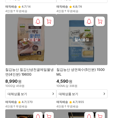
매직배송
4.7
/
14
매직배송
4.8
/
74
4만원↑무료배송
4만원↑무료배송
일시품절
일시품절
칠갑농산 칠갑산냉천골메밀물냉
칠갑농산 냉면육수(5인분) 1500
면(4인분) 1960G
ML
8,990
4,590
원
원
100
G
당
459
원
100
ML
당
306
원
대체상품 보기
대체상품 보기
매직배송
4.7
/
270
매직배송
4.7
/
855
4만원↑무료배송
4만원↑무료배송