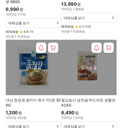
분 980G
13,990
원
6,990
원
100
G
당
1,388
원
100
G
당
713
원
대체상품 보기
대체상품 보기
매직배송
4.7
/
206
4만원↑무료배송
매직배송
4.6
/
15
4만원↑무료배송
일시품절
일시품절
대상 청정원 동치미 육수 1인분 30
칠갑농산 냉천골 부드러운 생쫄면
0G
424G
1,200
6,490
원
원
100
G
당
400
원
100
G
당
1,531
원
대체상품 보기
대체상품 보기