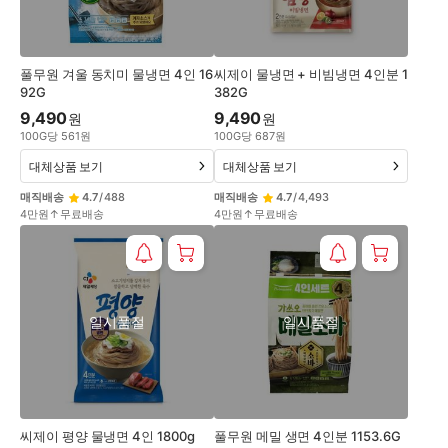
풀무원 겨울 동치미 물냉면 4인 16
씨제이 물냉면 + 비빔냉면 4인분 1
92G
382G
9,490
9,490
원
원
100
G
당
561
원
100
G
당
687
원
대체상품 보기
대체상품 보기
매직배송
4.7
/
488
매직배송
4.7
/
4,493
4만원↑무료배송
4만원↑무료배송
일시품절
일시품절
씨제이 평양 물냉면 4인 1800g
풀무원 메밀 생면 4인분 1153.6G