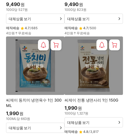
9,490
9,490
원
원
100
G
당
527
원
100
G
당
823
원
대체상품 보기
대체상품 보기
매직배송
4.7
/
685
매직배송
4.7
/
500
4만원↑무료배송
4만원↑무료배송
일시품절
일시품절
씨제이 동치미 냉면육수 1인 300
씨제이 전통 냉면사리 1인 150G
ML
1,990
원
1,990
원
100
G
당
1,327
원
100
ML
당
663
원
대체상품 보기
대체상품 보기
매직배송
4.8
/
3,817