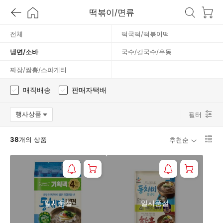
/
떡볶이/면류
소
전체
떡국떡/떡볶이떡
냉면/소바
국수/칼국수/우동
바
짜장/짬뽕/스파게티
매직배송
판매자택배
행사상품
필터
옵션팝업 열기
리
38
개의 상품
추천순
스
트
1
단
보
기
로
일시품절
일시품절
변
경