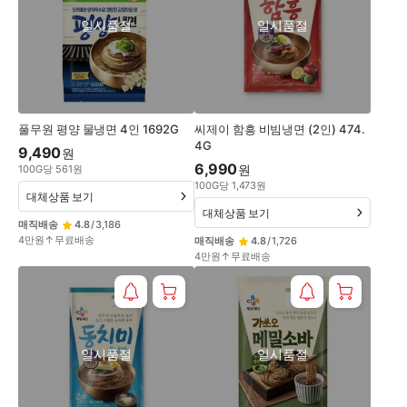
일시품절
일시품절
풀무원 평양 물냉면 4인 1692G
씨제이 함흥 비빔냉면 (2인) 474.
4G
9,490
원
6,990
원
100
G
당
561
원
100
G
당
1,473
원
대체상품 보기
대체상품 보기
매직배송
4.8
/
3,186
4만원↑무료배송
매직배송
4.8
/
1,726
4만원↑무료배송
일시품절
일시품절