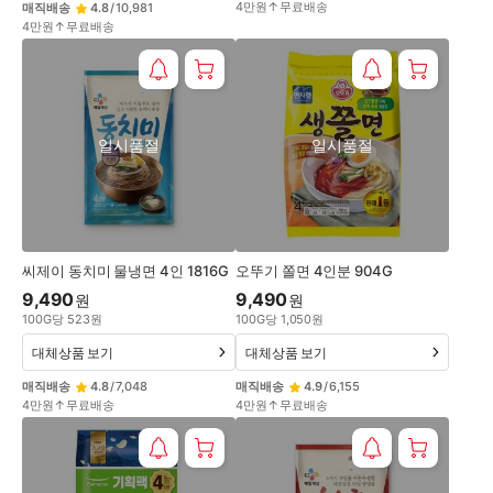
4만원↑무료배송
매직배송
4.8
/
10,981
4만원↑무료배송
일시품절
일시품절
씨제이 동치미 물냉면 4인 1816G
오뚜기 쫄면 4인분 904G
9,490
9,490
원
원
100
G
당
523
원
100
G
당
1,050
원
대체상품 보기
대체상품 보기
매직배송
4.8
/
7,048
매직배송
4.9
/
6,155
4만원↑무료배송
4만원↑무료배송