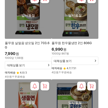
일시품절
일시품절
풀무원 살얼음 냉모밀 2인 703.6
풀무원 한우물냉면 2인 806G
G
6,990
원
7,990
원
100
G
당
867
원
100
G
당
1,138
원
대체상품 보기
대체상품 보기
매직배송
4.7
/
731
4만원↑무료배송
매직배송
4.0
/
3
4만원↑무료배송
일시품절
일시품절