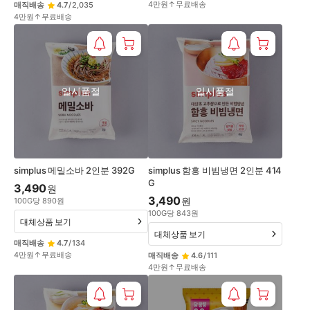
4만원↑무료배송
매직배송
4.7
/
2,035
4만원↑무료배송
일시품절
일시품절
simplus 메밀소바 2인분 392G
simplus 함흥 비빔냉면 2인분 414
G
3,490
원
3,490
원
100
G
당
890
원
100
G
당
843
원
대체상품 보기
대체상품 보기
매직배송
4.7
/
134
4만원↑무료배송
매직배송
4.6
/
111
4만원↑무료배송