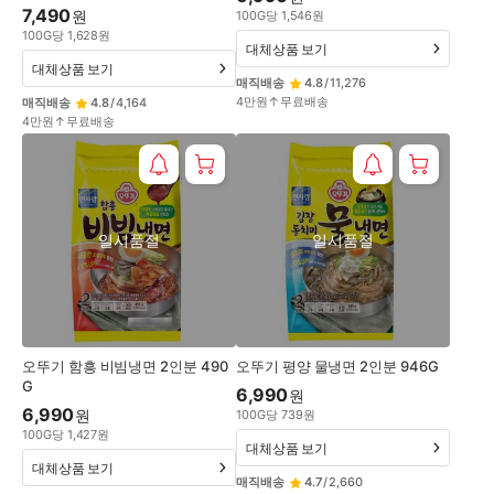
7,490
원
100
G
당
1,546
원
100
G
당
1,628
원
대체상품 보기
대체상품 보기
매직배송
4.8
/
11,276
4만원↑무료배송
매직배송
4.8
/
4,164
4만원↑무료배송
일시품절
일시품절
오뚜기 함흥 비빔냉면 2인분 490
오뚜기 평양 물냉면 2인분 946G
G
6,990
원
6,990
원
100
G
당
739
원
100
G
당
1,427
원
대체상품 보기
대체상품 보기
매직배송
4.7
/
2,660