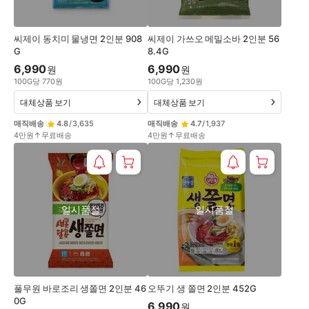
씨제이 동치미 물냉면 2인분 908
씨제이 가쓰오 메밀소바 2인분 56
G
8.4G
6,990
6,990
원
원
100
G
당
770
원
100
G
당
1,230
원
대체상품 보기
대체상품 보기
매직배송
4.8
/
3,635
매직배송
4.7
/
1,937
4만원↑무료배송
4만원↑무료배송
일시품절
일시품절
풀무원 바로조리 생쫄면 2인분 46
오뚜기 생 쫄면 2인분 452G
0G
6,990
원