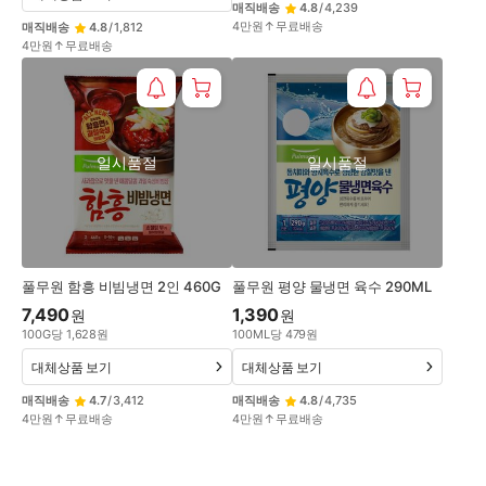
매직배송
4.8
/
4,239
4만원↑무료배송
매직배송
4.8
/
1,812
4만원↑무료배송
일시품절
일시품절
풀무원 함흥 비빔냉면 2인 460G
풀무원 평양 물냉면 육수 290ML
7,490
1,390
원
원
100
G
당
1,628
원
100
ML
당
479
원
대체상품 보기
대체상품 보기
매직배송
4.7
/
3,412
매직배송
4.8
/
4,735
4만원↑무료배송
4만원↑무료배송