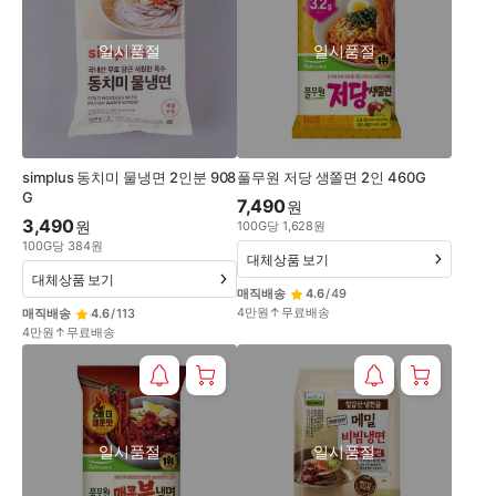
일시품절
일시품절
simplus 동치미 물냉면 2인분 908
풀무원 저당 생쫄면 2인 460G
G
7,490
원
3,490
원
100
G
당
1,628
원
100
G
당
384
원
대체상품 보기
대체상품 보기
매직배송
4.6
/
49
4만원↑무료배송
매직배송
4.6
/
113
4만원↑무료배송
일시품절
일시품절