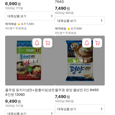
764G
6,990
원
7,490
원
100
G
당
777
원
100
G
당
980
원
대체상품 보기
대체상품 보기
매직배송
4.7
/
1,685
4만원↑무료배송
매직배송
4.7
/
996
4만원↑무료배송
일시품절
일시품절
풀무원 동치미냉면+함흥비빔냉면
풀무원 평양 물냉면 2인 846G
4인분 1306G
7,490
원
9,490
원
100
G
당
885
원
100
G
당
727
원
대체상품 보기
대체상품 보기