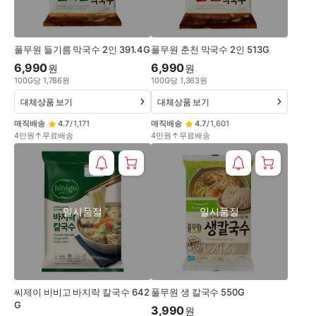
풀무원 들기름 막국수 2인 391.4G
풀무원 춘천 막국수 2인 513G
6,990
6,990
원
원
100
G
당
1,786
원
100
G
당
1,363
원
대체상품 보기
대체상품 보기
매직배송
4.7
/
1,171
매직배송
4.7
/
1,601
4만원↑무료배송
4만원↑무료배송
일시품절
일시품절
씨제이 비비고 바지락 칼국수 642
풀무원 생 칼국수 550G
G
3,990
원