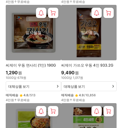
4만원↑무료배송
4만원↑무료배송
일시품절
일시품절
씨제이 우동 면사리 (1인) 190G
씨제이 가쓰오 우동 4인 933.2G
1,290
9,490
원
원
100
G
당
679
원
100
G
당
1,017
원
대체상품 보기
대체상품 보기
매직배송
4.8
/
513
매직배송
4.9
/
10,856
4만원↑무료배송
4만원↑무료배송