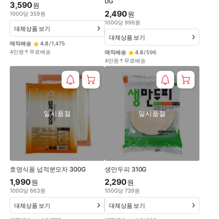
0G
3,590
원
2,490
원
100
G
당
359
원
100
G
당
996
원
대체상품 보기
대체상품 보기
매직배송
4.8
/
1,475
4만원↑무료배송
매직배송
4.8
/
596
4만원↑무료배송
일시품절
일시품절
호영식품 넙적분모자 300G
생만두피 310G
1,990
2,290
원
원
100
G
당
663
원
100
G
당
739
원
대체상품 보기
대체상품 보기