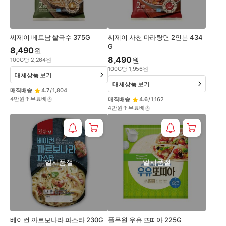
씨제이 베트남 쌀국수 375G
씨제이 사천 마라탕면 2인분 434
G
8,490
원
8,490
원
100
G
당
2,264
원
100
G
당
1,956
원
대체상품 보기
대체상품 보기
매직배송
4.7
/
1,804
4만원↑무료배송
매직배송
4.6
/
1,162
4만원↑무료배송
일시품절
일시품절
베이컨 까르보나라 파스타 230G
풀무원 우유 또띠아 225G