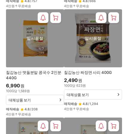
매직배송
4.8
/
757
매직배송
4.8
/
666
4만원↑무료배송
4만원↑무료배송
일시품절
일시품절
칠갑농산 맷돌분말 콩국수 2인분
칠갑농산 짜장면 사리 400G
440G
2,490
원
6,990
원
100
G
당
623
원
100
G
당
1,589
원
대체상품 보기
대체상품 보기
매직배송
4.8
/
1,294
4만원↑무료배송
매직배송
4.8
/
208
4만원↑무료배송