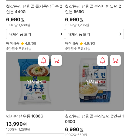
칠갑농산 냉천골 들기름막국수 2
칠갑농산 냉천골 부산비빔밀면 2
인분 440G
인분 566G
6,990
6,990
원
원
100
G
당
1,589
원
100
G
당
1,235
원
대체상품 보기
대체상품 보기
매직배송
4.8
/
58
매직배송
4.6
/
93
4만원↑무료배송
4만원↑무료배송
일시품절
일시품절
면사랑 냉우동 1088G
칠갑농산 냉천골 부산밀면 2인분 1
060G
13,990
원
6,990
원
100
G
당
1,286
원
100
G
당
659
원