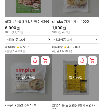
칠갑농산 들깨메밀막국수 434G
simplus 감자수제비 400G
6,990
1,990
원
원
100
G
당
1,611
원
100
G
당
498
원
대체상품 보기
대체상품 보기
매직배송
4.7
/
101
매직배송
4.8
/
2,864
4만원↑무료배송
4만원↑무료배송
일시품절
일시품절
simplus 생칼국수 1KG
호영식품 뉴진면(사천샤브면) 25