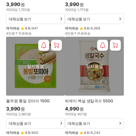
3,990
3,990
원
원
100
G
당
1,735
원
100
G
당
1,773
원
대체상품 보기
대체상품 보기
매직배송
4.8
/
647
매직배송
4.8
/
6,469
4만원↑무료배송
4만원↑무료배송
일시품절
일시품절
풀무원 통밀 또띠아 150G
씨제이 백설 생칼국수 550G
3,990
4,990
원
원
100
G
당
2,660
원
100
G
당
907
원
대체상품 보기
대체상품 보기
매직배송
4.8
/
805
매직배송
4.8
/
6,243