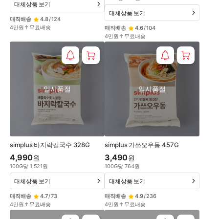
대체상품 보기
대체상품 보기
매직배송
4.8
/
124
4만원↑무료배송
매직배송
4.6
/
104
4만원↑무료배송
일시품절
일시품절
simplus 바지락칼국수 328G
simplus 가쓰오우동 457G
4,990
3,490
원
원
100
G
당
1,521
원
100
G
당
764
원
대체상품 보기
대체상품 보기
매직배송
4.7
/
73
매직배송
4.9
/
236
4만원↑무료배송
4만원↑무료배송