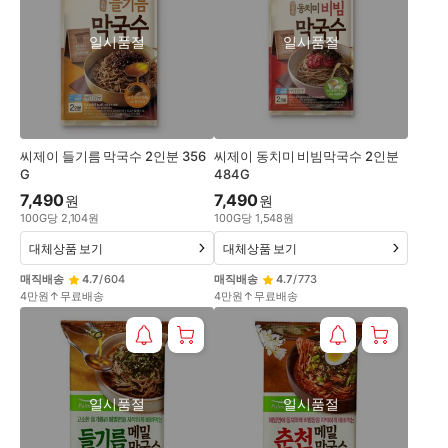
일시품절
일시품절
씨제이 들기름 막국수 2인분 356
씨제이 동치미 비빔막국수 2인분
G
484G
7,490
7,490
원
원
100
G
당
2,104
원
100
G
당
1,548
원
대체상품 보기
대체상품 보기
매직배송
4.7
/
604
매직배송
4.7
/
773
4만원↑무료배송
4만원↑무료배송
일시품절
일시품절