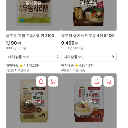
일시품절
일시품절
풀무원 고급 우동사리면 210G
풀무원 생가쓰오 우동 4인 940G
1,190
9,490
원
원
100
G
당
567
원
100
G
당
1,010
원
대체상품 보기
대체상품 보기
매직배송
4.8
/
3,269
매직배송
4.8
/
4,674
4만원↑무료배송
4만원↑무료배송
일시품절
일시품절