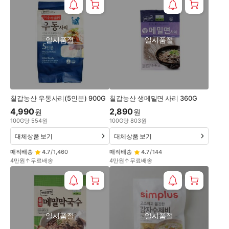
일시품절
일시품절
칠갑농산 우동사리(5인분) 900G
칠갑농산 생메밀면 사리 360G
4,990
2,890
원
원
100
G
당
554
원
100
G
당
803
원
대체상품 보기
대체상품 보기
매직배송
4.7
/
1,460
매직배송
4.7
/
144
4만원↑무료배송
4만원↑무료배송
일시품절
일시품절