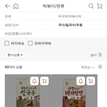
떡볶이/면류
국
전체
떡국떡/떡볶이떡
/
냉면/소바
국수/칼국수/우동
우
짜장/짬뽕/스파게티
매직배송
판매자택배
동
행사상품
필터
옵션팝업 열기
리
32
개의 상품
추천순
스
트
1
단
보
기
로
일시품절
일시품절
변
경