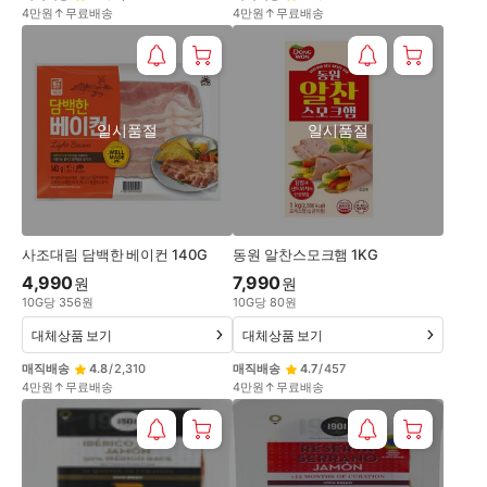
4만원↑무료배송
4만원↑무료배송
일시품절
일시품절
사조대림 담백한 베이컨 140G
동원 알찬스모크햄 1KG
4,990
7,990
원
원
10
G
당
356
원
10
G
당
80
원
대체상품 보기
대체상품 보기
매직배송
4.8
/
2,310
매직배송
4.7
/
457
4만원↑무료배송
4만원↑무료배송