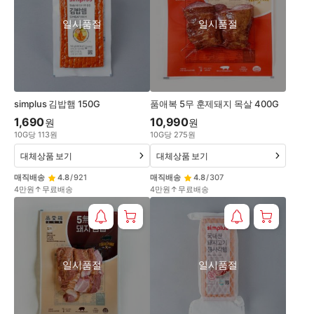
일시품절
일시품절
simplus 김밥햄 150G
품애복 5무 훈제돼지 목살 400G
1,690
10,990
원
원
10
G
당
113
원
10
G
당
275
원
대체상품 보기
대체상품 보기
매직배송
4.8
/
921
매직배송
4.8
/
307
4만원↑무료배송
4만원↑무료배송
일시품절
일시품절