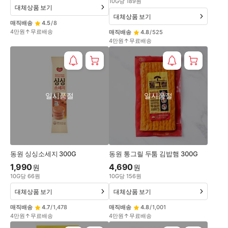
10
G
당
189
원
대체상품 보기
대체상품 보기
매직배송
4.5
/
8
4만원↑무료배송
매직배송
4.8
/
525
4만원↑무료배송
일시품절
일시품절
동원 싱싱소세지 300G
동원 통그릴 두툼 김밥햄 300G
1,990
4,690
원
원
10
G
당
66
원
10
G
당
156
원
대체상품 보기
대체상품 보기
매직배송
4.7
/
1,478
매직배송
4.8
/
1,001
4만원↑무료배송
4만원↑무료배송