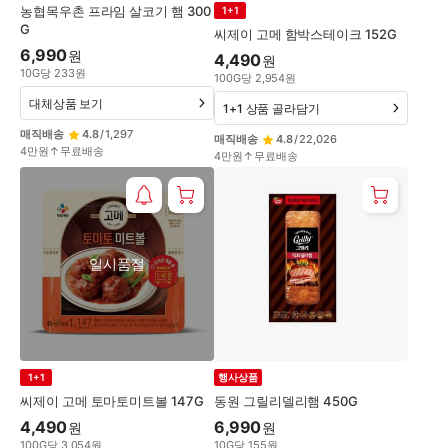
농협목우촌 프라임 살코기 햄 300
1+1
G
씨제이 고메 함박스테이크 152G
6,990
원
4,490
원
10
G
당
233
원
100
G
당
2,954
원
대체상품 보기
1+1 상품 골라담기
매직배송
4.8
/
1,297
매직배송
4.8
/
22,026
4만원↑무료배송
4만원↑무료배송
일시품절
1+1
행사상품
씨제이 고메 토마토미트볼 147G
동원 그릴리델리햄 450G
4,490
6,990
원
원
100
G
당
3,054
원
10
G
당
155
원