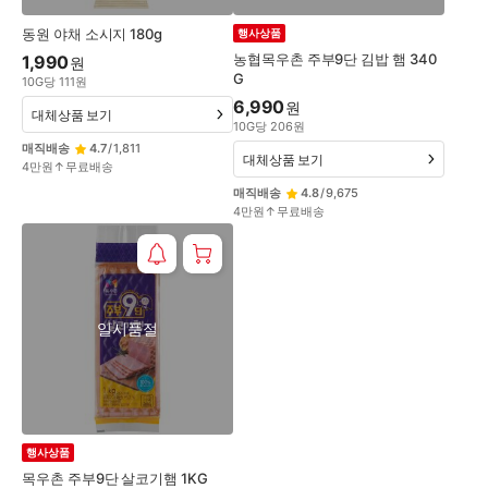
동원 야채 소시지 180g
행사상품
농협목우촌 주부9단 김밥 햄 340
1,990
원
G
10
G
당
111
원
6,990
원
대체상품 보기
10
G
당
206
원
매직배송
4.7
/
1,811
대체상품 보기
4만원↑무료배송
매직배송
4.8
/
9,675
4만원↑무료배송
일시품절
행사상품
목우촌 주부9단 살코기햄 1KG