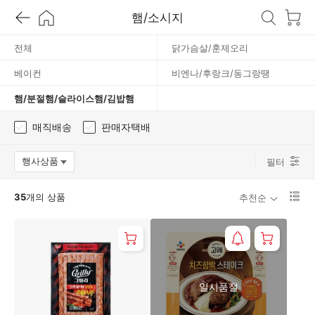
라
햄/소시지
이
전체
닭가슴살/훈제오리
베이컨
비엔나/후랑크/동그랑땡
스
햄/분절햄/슬라이스햄/김밥햄
/
매직배송
판매자택배
김
행사상품
필터
옵션팝업 열기
밥
리
35
개의 상품
추천순
스
햄
트
1
단
보
기
로
일시품절
변
경