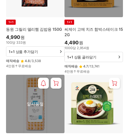
1+1
1+1
동원 그릴리 델리햄 김밥용 150G
씨제이 고메 치즈 함박스테이크 15
2G
4,990
원
4,490
원
10
G
당
333
원
100
G
당
2,954
원
1+1 상품 추가담기
1+1 상품 골라담기
매직배송
4.8
/
3,538
4만원↑무료배송
매직배송
4.7
/
13,741
4만원↑무료배송
일시품절