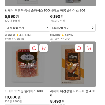
씨제이 육공육 등심 슬라이스 90G
세라노 하몽 슬라이스 80G
5,990
6,190
원
원
10
G
당
666
원
10
G
당
774
원
대체상품 보기
대체상품 보기
매직배송
4.8
/
1,356
매직배송
4.9
/
15
4만원↑무료배송
4만원↑무료배송
일시품절
일시품절
이베리코 하몽 슬라이스 60G
씨제이 더건강한 직화구이 햄 450
G
10,800
원
8,490
원
10
G
당
1,800
원