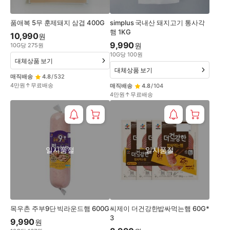
품애복 5무 훈제돼지 삼겹 400G
simplus 국내산 돼지고기 통사각
햄 1KG
10,990
원
9,990
원
10
G
당
275
원
10
G
당
100
원
대체상품 보기
대체상품 보기
매직배송
4.8
/
532
4만원↑무료배송
매직배송
4.8
/
104
4만원↑무료배송
일시품절
일시품절
목우촌 주부9단 빅라운드햄 600G
씨제이 더건강한밥싸먹는햄 60G*
3
9,990
원