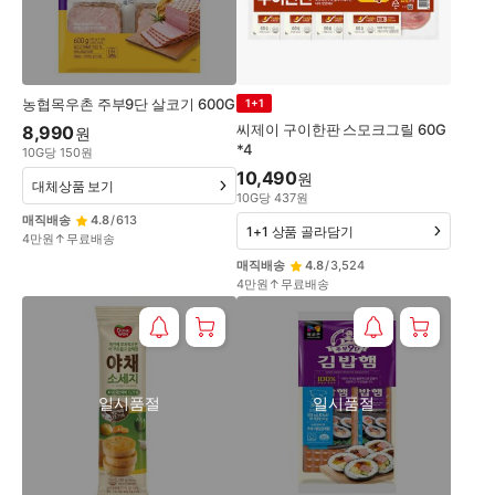
농협목우촌 주부9단 살코기 600G
1+1
씨제이 구이한판 스모크그릴 60G
8,990
원
*4
10
G
당
150
원
10,490
원
대체상품 보기
10
G
당
437
원
매직배송
4.8
/
613
1+1 상품 골라담기
4만원↑무료배송
매직배송
4.8
/
3,524
4만원↑무료배송
일시품절
일시품절