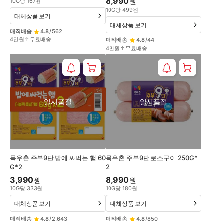
8,990
원
10
G
당
167
원
10
G
당
499
원
대체상품 보기
대체상품 보기
매직배송
4.8
/
562
4만원↑무료배송
매직배송
4.8
/
44
4만원↑무료배송
일시품절
일시품절
목우촌 주부9단 밥에 싸먹는 햄 60
목우촌 주부9단 로스구이 250G*
G*2
2
3,990
8,990
원
원
10
G
당
333
원
10
G
당
180
원
대체상품 보기
대체상품 보기
매직배송
4.8
/
2,643
매직배송
4.8
/
850