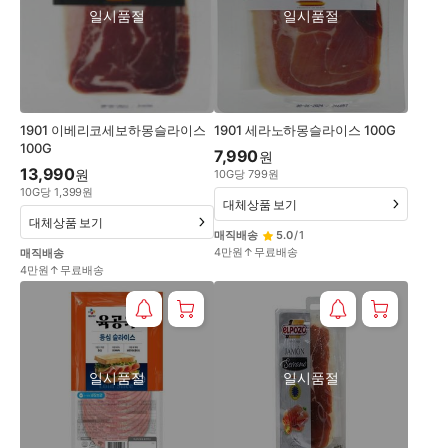
일시품절
일시품절
1901 이베리코세보하몽슬라이스
1901 세라노하몽슬라이스 100G
100G
7,990
원
13,990
원
10
G
당
799
원
10
G
당
1,399
원
대체상품 보기
대체상품 보기
매직배송
5.0
/
1
4만원↑무료배송
매직배송
4만원↑무료배송
일시품절
일시품절