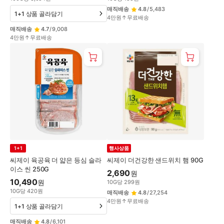
매직배송
4.8
/
5,483
1+1 상품 골라담기
4만원↑무료배송
매직배송
4.7
/
9,008
4만원↑무료배송
1+1
행사상품
씨제이 육공육 더 얇은 등심 슬라
씨제이 더건강한 샌드위치 햄 90G
이스 씬 250G
2,690
원
10,490
원
10
G
당
299
원
10
G
당
420
원
매직배송
4.8
/
27,254
4만원↑무료배송
1+1 상품 골라담기
매직배송
4.8
/
6,101