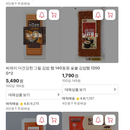
4만원↑무료배송
일시품절
일시품절
씨제이 더건강한 그릴 김밥 햄 140
동원 숯불 김밥햄 120G
G*2
1,790
원
5,490
원
10
G
당
149
원
10
G
당
196
원
대체상품 보기
대체상품 보기
매직배송
4.8
/
1,107
4만원↑무료배송
매직배송
4.8
/
9,275
4만원↑무료배송