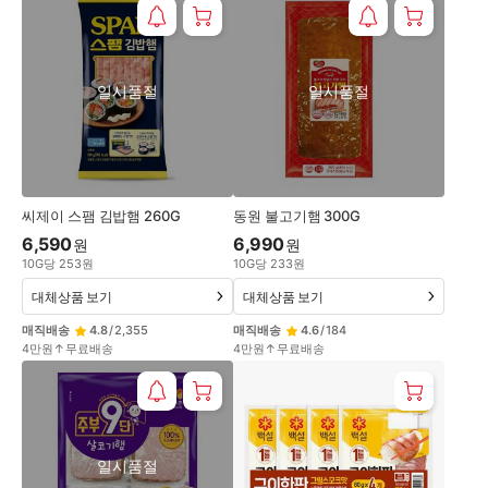
일시품절
일시품절
씨제이 스팸 김밥햄 260G
동원 불고기햄 300G
6,590
6,990
원
원
10
G
당
253
원
10
G
당
233
원
대체상품 보기
대체상품 보기
매직배송
4.8
/
2,355
매직배송
4.6
/
184
4만원↑무료배송
4만원↑무료배송
일시품절