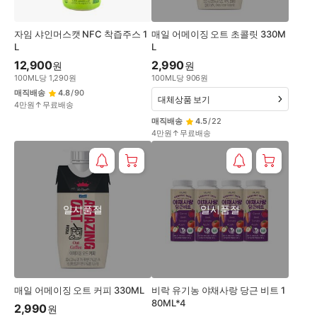
자임 샤인머스캣 NFC 착즙주스 1
매일 어메이징 오트 초콜릿 330M
L
L
12,900
2,990
원
원
100
ML
당
1,290
원
100
ML
당
906
원
매직배송
4.8
/
90
대체상품 보기
4만원↑무료배송
매직배송
4.5
/
22
4만원↑무료배송
일시품절
일시품절
매일 어메이징 오트 커피 330ML
비락 유기농 야채사랑 당근 비트 1
80ML*4
2,990
원