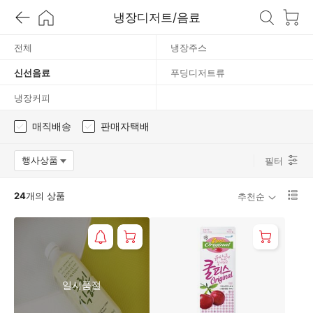
선
냉장디저트/음료
음
전체
냉장주스
신선음료
푸딩디저트류
료
냉장커피
매직배송
판매자택배
행사상품
필터
옵션팝업 열기
리
24
개의 상품
추천순
스
트
1
단
보
기
로
일시품절
변
경