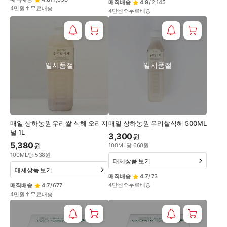
매직배송
4.9
/
2,145
4만원↑무료배송
4만원↑무료배송
일시품절
일시품절
매일 상하농원 우리쌀 식혜 오리지
매일 상하농원 우리쌀식혜 500ML
널 1L
3,300
원
5,380
원
100
ML
당
660
원
100
ML
당
538
원
대체상품 보기
대체상품 보기
매직배송
4.7
/
73
4만원↑무료배송
매직배송
4.7
/
677
4만원↑무료배송