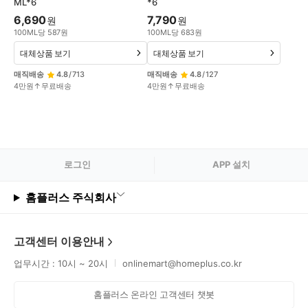
ML*6
*6
6,690
7,790
원
원
100
ML
당
587
원
100
ML
당
683
원
대체상품 보기
대체상품 보기
매직배송
4.8
/
713
매직배송
4.8
/
127
4만원↑무료배송
4만원↑무료배송
로그
인
APP 설치
홈플러스 주식회사
고객센터 이용안내
업무시간 : 10시 ~ 20시
onlinemart@homeplus.co.kr
홈플러스 온라인 고객센터 챗봇