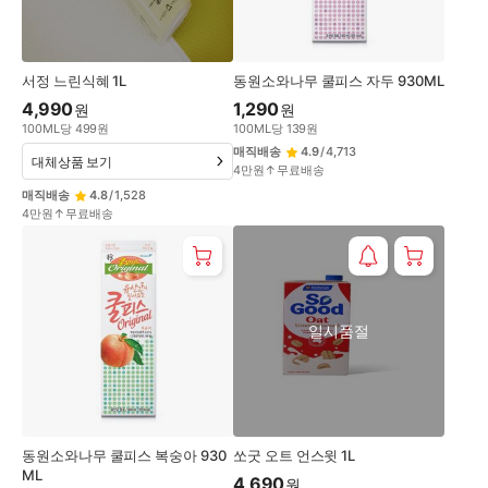
서정 느린식혜 1L
동원소와나무 쿨피스 자두 930ML
4,990
1,290
원
원
100
ML
당
499
원
100
ML
당
139
원
매직배송
4.9
/
4,713
대체상품 보기
4만원↑무료배송
매직배송
4.8
/
1,528
4만원↑무료배송
일시품절
동원소와나무 쿨피스 복숭아 930
쏘굿 오트 언스윗 1L
ML
4,690
원