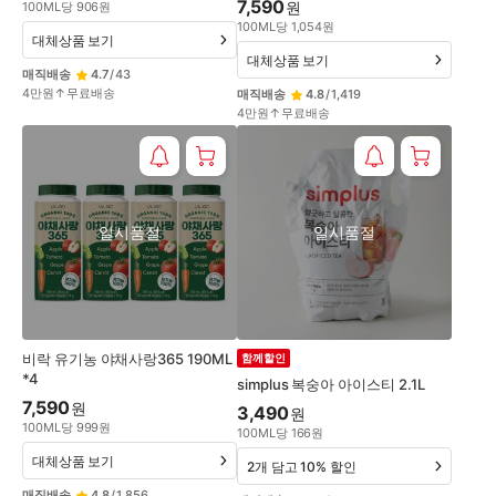
7,590
원
100
ML
당
906
원
100
ML
당
1,054
원
대체상품 보기
대체상품 보기
매직배송
4.7
/
43
4만원↑무료배송
매직배송
4.8
/
1,419
4만원↑무료배송
일시품절
일시품절
비락 유기농 야채사랑365 190ML
함께할인
*4
simplus 복숭아 아이스티 2.1L
7,590
원
3,490
원
100
ML
당
999
원
100
ML
당
166
원
대체상품 보기
2개 담고 10% 할인
매직배송
4.8
/
1,856