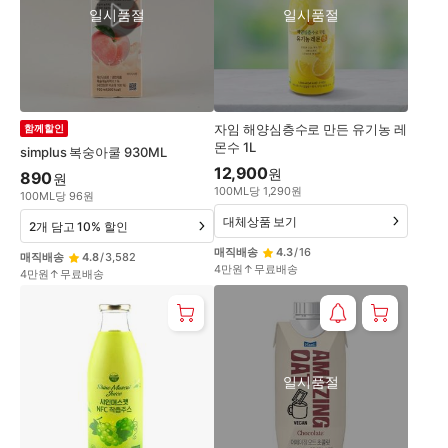
일시품절
일시품절
자임 해양심층수로 만든 유기농 레
함께할인
몬수 1L
simplus 복숭아쿨 930ML
12,900
원
890
원
100
ML
당
1,290
원
100
ML
당
96
원
대체상품 보기
2개 담고 10% 할인
매직배송
4.3
/
16
매직배송
4.8
/
3,582
4만원↑무료배송
4만원↑무료배송
일시품절