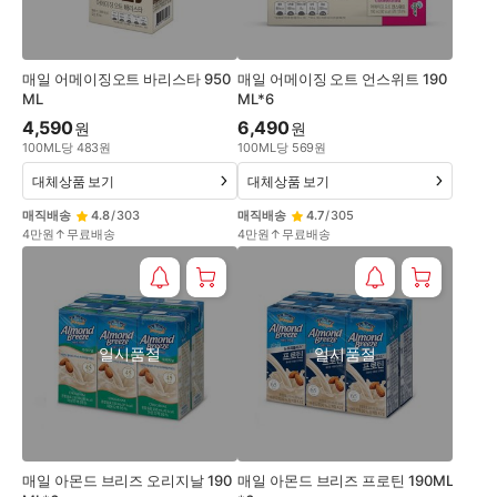
매일 어메이징오트 바리스타 950
매일 어메이징 오트 언스위트 190
ML
ML*6
4,590
6,490
원
원
100
ML
당
483
원
100
ML
당
569
원
대체상품 보기
대체상품 보기
매직배송
4.8
/
303
매직배송
4.7
/
305
4만원↑무료배송
4만원↑무료배송
일시품절
일시품절
매일 아몬드 브리즈 오리지날 190
매일 아몬드 브리즈 프로틴 190ML