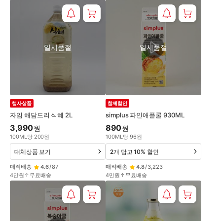
일시품절
일시품절
행사상품
함께할인
자임 해담드리 식혜 2L
simplus 파인애플쿨 930ML
3,990
890
원
원
100
ML
당
200
원
100
ML
당
96
원
대체상품 보기
2개 담고 10% 할인
매직배송
4.6
/
87
매직배송
4.8
/
3,223
4만원↑무료배송
4만원↑무료배송