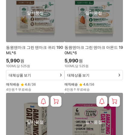
일시품절
일시품절
동원덴마크 그린 덴마크 귀리 190
동원덴마크 그린 덴마크 아몬드 19
ML*6
0ML*6
5,990
5,990
원
원
100
ML
당
525
원
100
ML
당
525
원
대체상품 보기
대체상품 보기
매직배송
4.6
/
36
매직배송
4.6
/
56
4만원↑무료배송
4만원↑무료배송
일시품절
일시품절