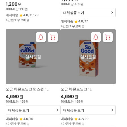
1,290
원
100
ML
당
469
원
100
ML
당
139
원
대체상품 보기
매직배송
4.8
/
11,129
4만원↑무료배송
매직배송
4.8
/
17
4만원↑무료배송
일시품절
일시품절
쏘굿 아몬드밀크 언스윗 1L
쏘굿 아몬드밀크 1L
4,690
4,690
원
원
100
ML
당
469
원
100
ML
당
469
원
대체상품 보기
대체상품 보기
매직배송
4.6
/
19
매직배송
4.7
/
20
4만원↑무료배송
4만원↑무료배송