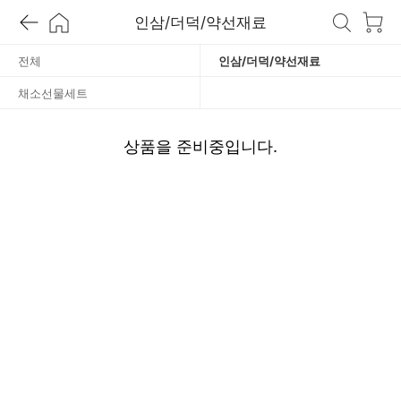
/
인삼/더덕/약선재료
약
전체
인삼/더덕/약선재료
채소선물세트
선
재
상품을 준비중입니다.
료