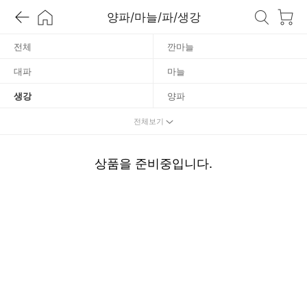
생
양파/마늘/파/생강
강
전체
깐마늘
대파
마늘
생강
양파
쪽파
전체보기
상품을 준비중입니다.