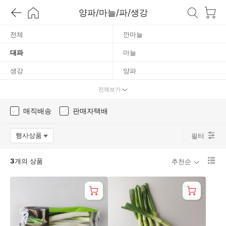
대
양파/마늘/파/생강
파
전체
깐마늘
대파
마늘
생강
양파
쪽파
전체보기
매직배송
판매자택배
행사상품
필터
옵션팝업 열기
리
3
개의 상품
추천순
스
트
1
단
보
기
로