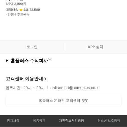
1
개
당
3,990
원
매직배송
4.8
/
12,509
4만원↑무료배송
로그
인
APP 설치
홈플러스 주식회사
고객센터 이용안내
업무시간 : 10시 ~ 20시
onlinemart@homeplus.co.kr
홈플러스 온라인 고객센터 챗봇
공지사항
이용약관
개인정보처리방침
청소년 보호정책