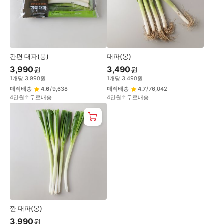
변
경
간편 대파(봉)
대파(봉)
3,990
3,490
원
원
1
개
당
3,990
원
1
개
당
3,490
원
매직배송
4.6
/
9,638
매직배송
4.7
/
76,042
4만원↑무료배송
4만원↑무료배송
깐 대파(봉)
3,990
원