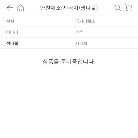
반찬채소(시금치/생나물)
나
전체
국거리채소
물
미나리
부추
생나물
시금치
상품을 준비중입니다.