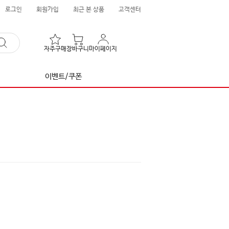
로그인
회원가입
최근 본 상품
고객센터
자주구매
장바구니
마이페이지
이벤트/쿠폰