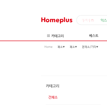
매직배송
익스
베스트
카테고리
Home
채소
채소
건채소/기타
카테고리
건채소