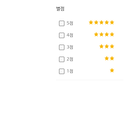
별점
5점
4점
3점
2점
1점