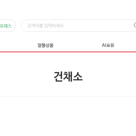
프레스
알뜰상품
AI포유
건채소