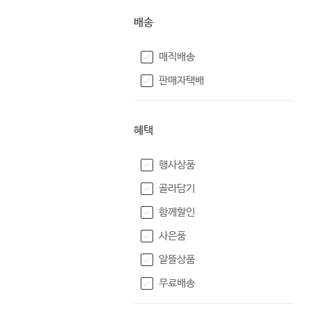
배송
매직배송
판매자택배
혜택
행사상품
골라담기
함께할인
사은품
알뜰상품
무료배송