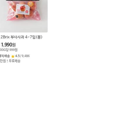
12Brix 부사사과 4-7입(봉)
11,990
원
00
G
당
999
원
매직배송
4.5
/
9,486
4만원↑무료배송