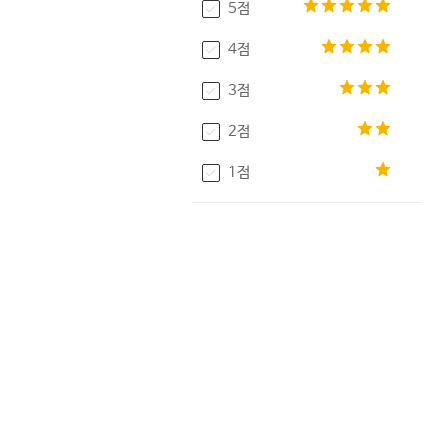
5점
4점
3점
2점
1점