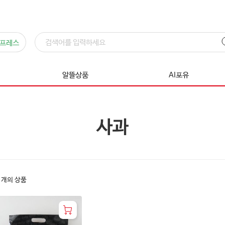
프레스
알뜰상품
AI포유
사과
1
개의 상품