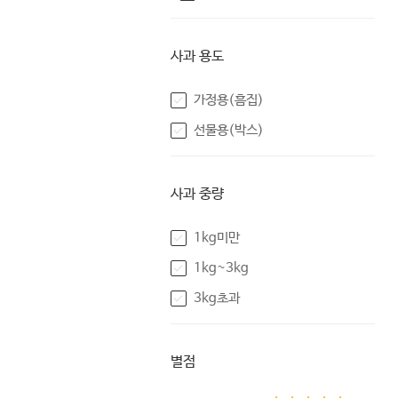
사과 용도
가정용(흠집)
선물용(박스)
사과 중량
1kg미만
1kg~3kg
3kg초과
별점