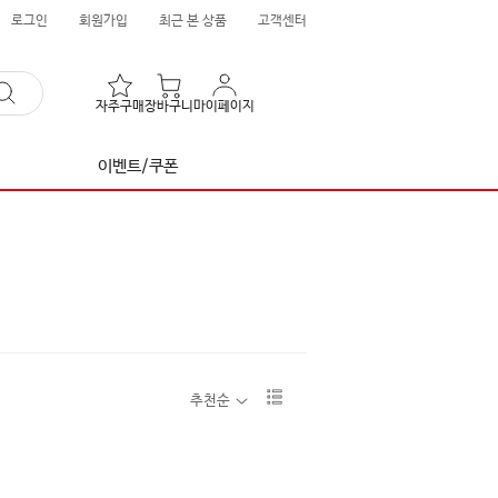
로그인
회원가입
최근 본 상품
고객센터
자주구매
장바구니
마이페이지
이벤트/쿠폰
리
추천순
스
트
1
단
보
기