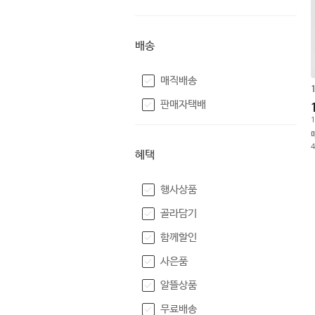
배송
매직배송
판매자택배
1
혜택
행사상품
골라담기
함께할인
사은품
알뜰상품
무료배송