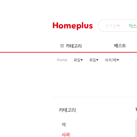
매직배송
익스
베스트
카테고리
Home
과일
과일
사과/배
카테고리
배
사과