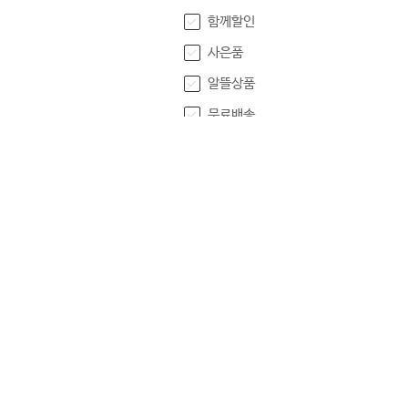
함께할인
사은품
알뜰상품
무료배송
별점
5점
4점
3점
2점
1점