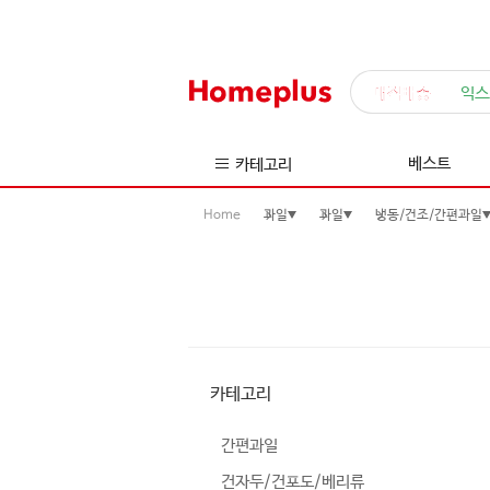
매직배송
익스
베스트
카테고리
Home
과일
과일
냉동/건조/간편과일
카테고리
간편과일
건자두/건포도/베리류