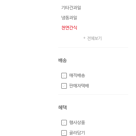
기타건과일
냉동과일
천연간식
전체보기
배송
매직배송
판매자택배
혜택
행사상품
골라담기