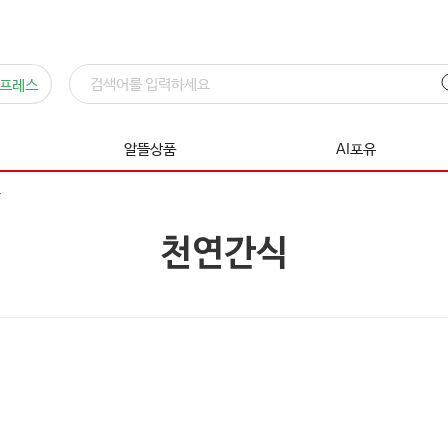
프레스
알뜰상품
AI포유
천연간식