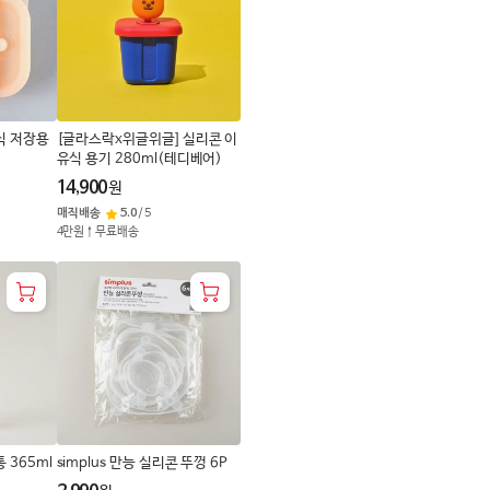
로
변
경
이식 저장용
[글라스락x위글위글] 실리콘 이
유식 용기 280ml(테디베어)
14,900
원
매직배송
5.0
/
5
4만원↑무료배송
통 365ml
simplus 만능 실리콘 뚜껑 6P