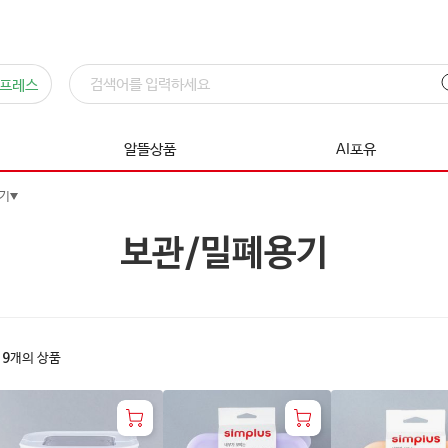
프레스
알뜰상품
AI포유
기
보관/밀폐용기
19
개의 상품