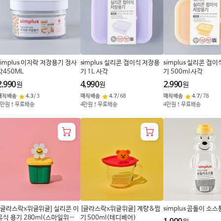
simplus 이지락 저장용기 정사
simplus 실리콘 접이식 저장용
simplus 실리콘 접
각450ML
기 1L 사각
기 500ml 사각
2,990
4,990
2,990
원
원
원
매직배송
4.3
/
3
매직배송
4.7
/
68
매직배송
4.7
/
78
4만원↑무료배송
4만원↑무료배송
4만원↑무료배송
[글라스락x위글위글] 실리콘 이
[글라스락x위글위글] 계량&찜
simplus 곰돌이 소스
유식 용기 280ml(스마일위러
기 500ml(테디베어)