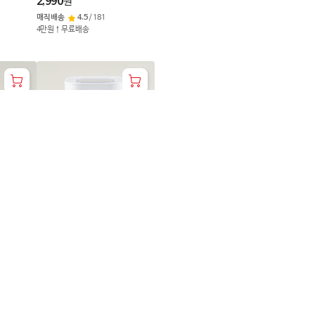
2,990
원
매직배송
4.5
/
181
4만원↑무료배송
용기 500
simplus 이지락 저장용기 정사
각 1.1L
3,990
원
매직배송
4.8
/
29
4만원↑무료배송