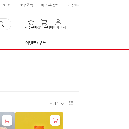
로그인
회원가입
최근 본 상품
고객센터
자주구매
장바구니
마이페이지
이벤트/쿠폰
리
추천순
스
트
1
단
보
기