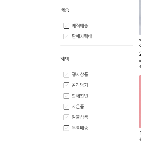
배송
매직배송
판매자택배
혜택
행사상품
골라담기
함께할인
사은품
알뜰상품
무료배송