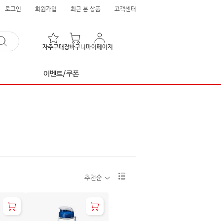
로그인
회원가입
최근 본 상품
고객센터
자주구매
장바구니
마이페이지
이벤트/쿠폰
리
추천순
스
트
1
단
보
기