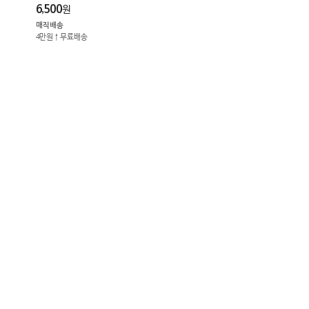
6,500
원
매직배송
4만원↑무료배송