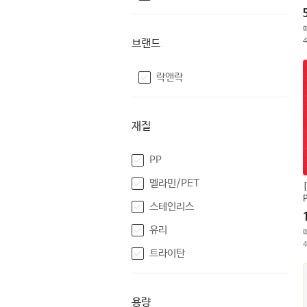
브랜드
락앤락
재질
PP
멜라민/PET
스테인리스
유리
트라이탄
용량