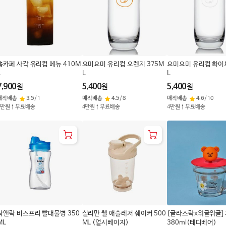
홈카페 사각 유리컵 메뉴 410M
요미요미 유리컵 오렌지 375M
요미요미 유리컵 화이트
L
L
L
7,900
5,400
5,400
원
원
원
매직배송
3.5
/
1
매직배송
4.5
/
8
매직배송
4.6
/
10
4만원↑무료배송
4만원↑무료배송
4만원↑무료배송
락앤락 비스프리 빨대물병 350
실리만 웰 애슬레저 쉐이커 500
[글라스락x위글위글]
ML
ML (얼시베이지)
380ml(테디베어)