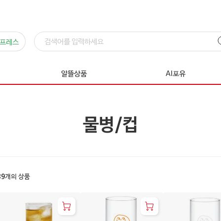
프레스
알뜰상품
AI포유
물병/컵
39
개의 상품