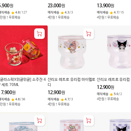
5,900
23,000
13,900
원
원
원
매직배송
4.8
/
127
매직배송
4.3
/
3
매직배송
4.7
/
15
4만원↑무료배송
4만원↑무료배송
4만원↑무료배송
[글라스락X위글위글] 소주잔 4
산리오 레트로 유리컵 마이멜로
산리오 레트로 유리컵
P 세트 70ML
디
12,900
원
17,900
12,900
원
원
매직배송
5.0
/
2
4만원↑무료배송
매직배송
4.8
/
36
매직배송
4.7
/
3
4만원↑무료배송
4만원↑무료배송