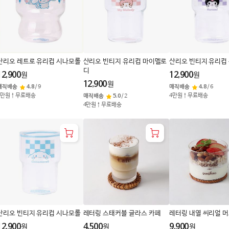
산리오 레트로 유리컵 시나모롤
산리오 빈티지 유리컵 마이멜로
산리오 빈티지 유리컵
디
12,900
12,900
원
원
12,900
원
매직배송
4.8
/
9
매직배송
4.8
/
6
4만원↑무료배송
4만원↑무료배송
매직배송
5.0
/
2
4만원↑무료배송
산리오 빈티지 유리컵 시나모롤
레터링 스태커블 글라스 카페
레터링 내열 씨리얼 
12,900
4,500
9,900
원
원
원