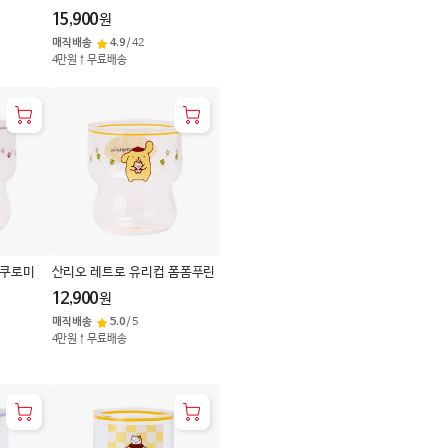
L
15,900
원
매직배송
4.9
/
42
4만원↑무료배송
 쿠로미
산리오 레트로 유리컵 폼폼푸린
12,900
원
매직배송
5.0
/
5
4만원↑무료배송