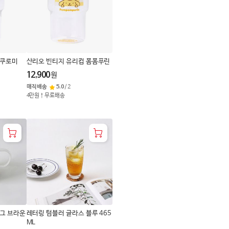
 쿠로미
산리오 빈티지 유리컵 폼폼푸린
12,900
원
매직배송
5.0
/
2
4만원↑무료배송
머그 브라운
레터링 텀블러 글라스 블루 465
ML