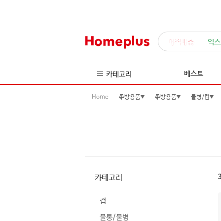
매직배송
익스
베스트
카테고리
Home
주방용품
주방용품
물병/컵
카테고리
컵
물통/물병