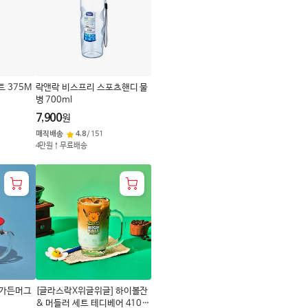
로
변
경
 375M
락앤락 비스프리 스포츠핸디 물
병 700ml
7,900
원
매직배송
4.8
/
151
4만원↑무료배송
 가든머그
[글라스락X위글위글] 하이볼잔
& 머들러 세트 테디베어 410M