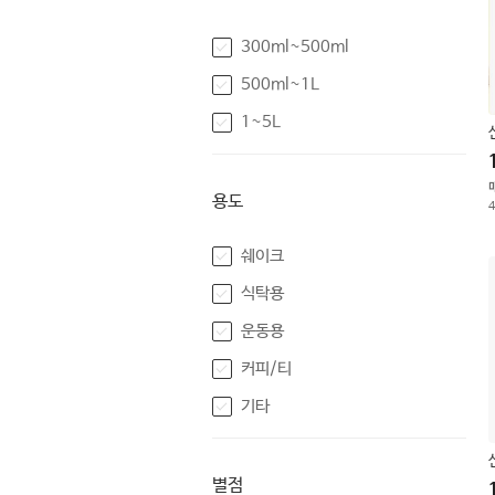
300ml~500ml
500ml~1L
1~5L
용도
쉐이크
식탁용
운동용
커피/티
기타
별점