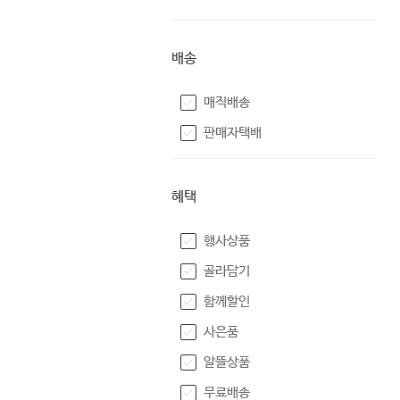
배송
매직배송
판매자택배
혜택
행사상품
골라담기
함께할인
사은품
알뜰상품
무료배송