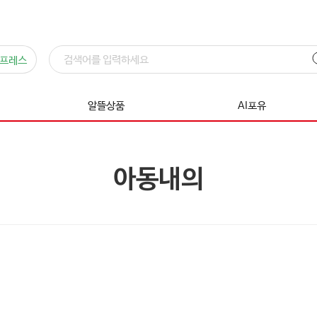
프레스
알뜰상품
AI포유
아동내의