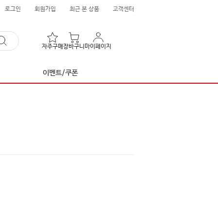
로그인
회원가입
최근 본 상품
고객센터
자주구매
장바구니
마이페이지
이벤트/쿠폰