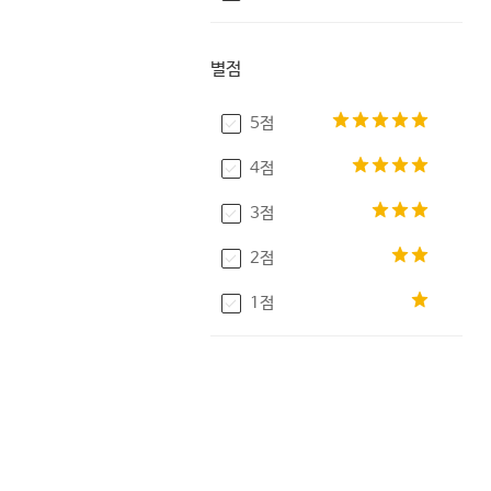
별점
5점
4점
3점
2점
1점