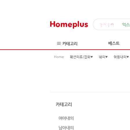
매직배송
익스
베스트
카테고리
Home
패션의류/잡화
내의
아동내의
카테고리
여아내의
남아내의