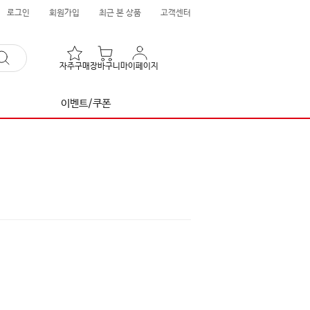
로그인
회원가입
최근 본 상품
고객센터
자주구매
장바구니
마이페이지
이벤트/쿠폰