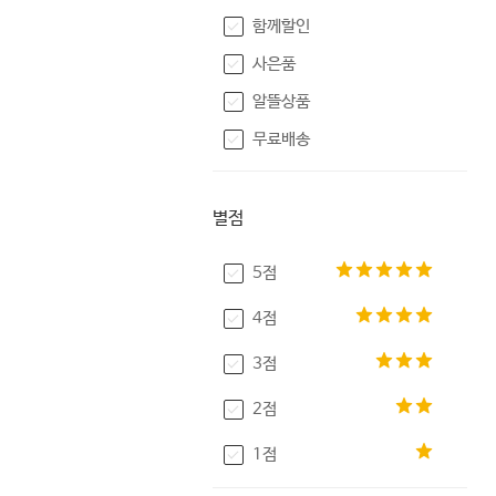
함께할인
사은품
알뜰상품
무료배송
별점
5점
4점
3점
2점
1점