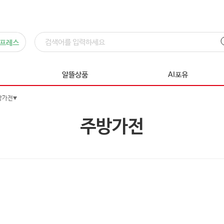
프레스
알뜰상품
AI포유
방가전
주방가전