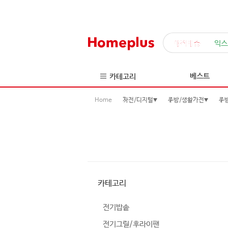
매직배송
익스
베스트
카테고리
Home
가전/디지털
주방/생활가전
주
카테고리
전기밥솥
전기그릴/후라이팬