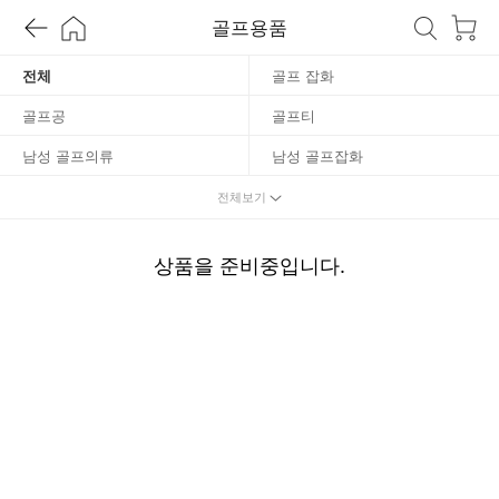
프
골프용품
용
전체
골프 잡화
골프공
골프티
품
남성 골프의류
남성 골프잡화
남성 골프화
남성용 골프 장갑
전체보기
볼라이너/볼마커
여성 골프의류
상품을 준비중입니다.
여성 골프화
연습용품
이외 골프용품