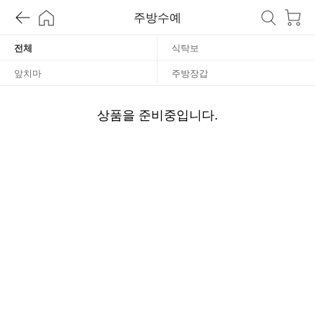
방
주방수예
수
전체
식탁보
앞치마
주방장갑
예
상품을 준비중입니다.