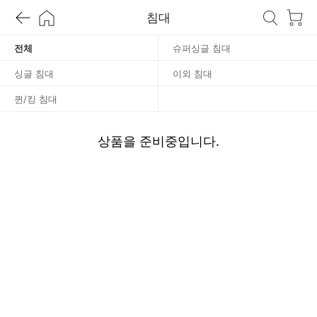
침
침대
대
전체
슈퍼싱글 침대
싱글 침대
이외 침대
퀸/킹 침대
상품을 준비중입니다.