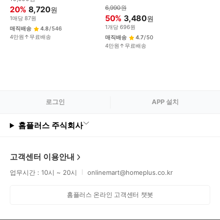
6,990
원
20
%
8,720
원
50
%
3,480
원
1
매
당
87
원
1
개
당
696
원
매직배송
4.8
/
546
4만원↑무료배송
매직배송
4.7
/
50
4만원↑무료배송
로그
인
APP 설치
홈플러스 주식회사
고객센터 이용안내
업무시간 : 10시 ~ 20시
onlinemart@homeplus.co.kr
홈플러스 온라인 고객센터 챗봇