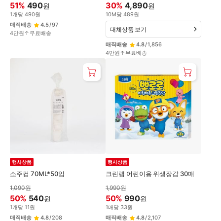
51
%
490
30
%
4,890
원
원
1
개
당
490
원
10
M
당
489
원
매직배송
4.5
/
97
대체상품 보기
4만원↑무료배송
매직배송
4.8
/
1,856
4만원↑무료배송
행사상품
행사상품
소주컵 70ML*50입
크린랩 어린이용 위생장갑 30매
1,090
원
1,990
원
50
%
540
50
%
990
원
원
1
개
당
11
원
1
매
당
33
원
매직배송
4.8
/
208
매직배송
4.8
/
2,107