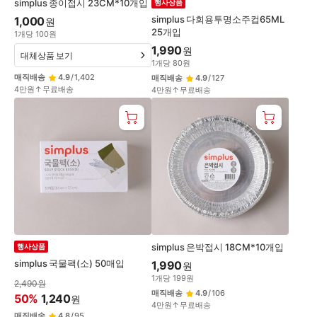
simplus 종이접시 23CM*10개입
행사상품
simplus 다회용투명소주컵65ML
1,000
원
25개입
1
개
당
100
원
1,990
원
대체상품 보기
1
개
당
80
원
매직배송
4.9
/
1,402
매직배송
4.9
/
127
4만원↑무료배송
4만원↑무료배송
simplus 은박접시 18CM*10개입
행사상품
simplus 국물팩(소) 50매입
1,990
원
1
개
당
199
원
2,490
원
매직배송
4.9
/
106
50
%
1,240
원
4만원↑무료배송
매직배송
4.8
/
95