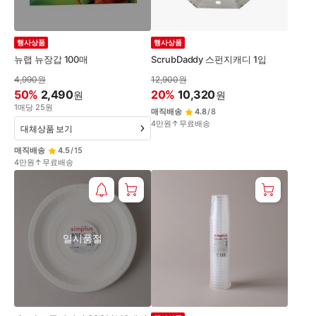
행사상품
행사상품
뉴랩 뉴장갑 100매
ScrubDaddy 스펀지캐디 1입
4,990
원
12,900
원
50
%
2,490
20
%
10,320
원
원
1
매
당
25
원
매직배송
4.8
/
8
4만원↑무료배송
대체상품 보기
매직배송
4.5
/
15
4만원↑무료배송
일시품절