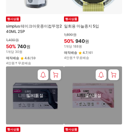
행사상품
행사상품
simplus 테이크아웃종이컵뚜껑2
일회용 마늘종지 5입
40ML 25P
1,890
원
1,490
원
50
%
940
원
50
%
740
원
1
개
당
188
원
1
개
당
30
원
매직배송
4.7
/
61
4만원↑무료배송
매직배송
4.6
/
59
4만원↑무료배송
일시품절
일시품절
행사상품
행사상품