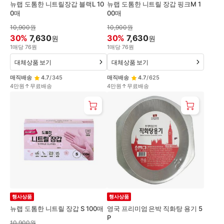
뉴랩 도톰한 니트릴장갑 블랙L 10
뉴랩 도톰한 니트릴 장갑 핑크M 1
0매
00매
10,900
원
10,900
원
30
%
7,630
30
%
7,630
원
원
1
매
당
76
원
1
매
당
76
원
대체상품 보기
대체상품 보기
매직배송
4.7
/
345
매직배송
4.7
/
625
4만원↑무료배송
4만원↑무료배송
행사상품
행사상품
뉴랩 도톰한 니트릴 장갑 S 100매
영국 프리미엄 은박 직화탕 용기 5
P
10,900
원