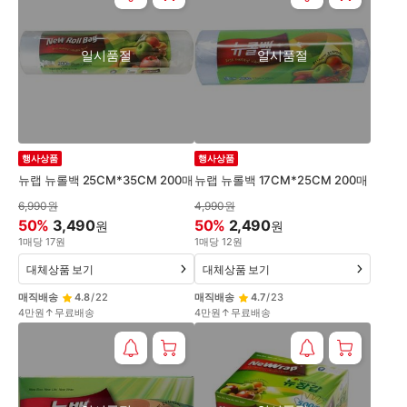
일시품절
일시품절
행사상품
행사상품
뉴랩 뉴롤백 25CM*35CM 200매
뉴랩 뉴롤백 17CM*25CM 200매
6,990
원
4,990
원
50
%
3,490
50
%
2,490
원
원
1
매
당
17
원
1
매
당
12
원
대체상품 보기
대체상품 보기
매직배송
4.8
/
22
매직배송
4.7
/
23
4만원↑무료배송
4만원↑무료배송