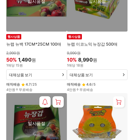
일시품절
일시품절
행사상품
행사상품
뉴랩 뉴백 17CM*25CM 100매
뉴랩 이코노믹 뉴장갑 500매
2,990
원
9,990
원
50
%
1,490
10
%
8,990
원
원
1
매
당
15
원
1
매
당
18
원
대체상품 보기
대체상품 보기
매직배송
4.7
/
25
매직배송
4.6
/
5
4만원↑무료배송
4만원↑무료배송
일시품절