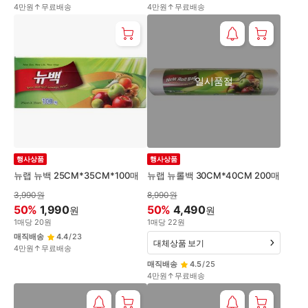
4만원↑무료배송
4만원↑무료배송
일시품절
행사상품
행사상품
뉴랩 뉴백 25CM*35CM*100매
뉴랩 뉴롤백 30CM*40CM 200매
3,990
원
8,990
원
50
%
1,990
50
%
4,490
원
원
1
매
당
20
원
1
매
당
22
원
매직배송
4.4
/
23
대체상품 보기
4만원↑무료배송
매직배송
4.5
/
25
4만원↑무료배송