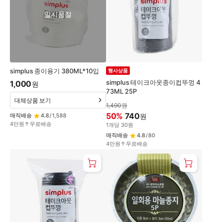
일시품절
simplus 종이용기 380ML*10입
행사상품
simplus 테이크아웃종이컵뚜껑 4
1,000
원
73ML 25P
대체상품 보기
1,490
원
50
%
740
매직배송
4.8
/
1,588
원
4만원↑무료배송
1
개
당
30
원
매직배송
4.8
/
80
4만원↑무료배송