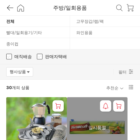
일
주방/일회용품
회
전체
고무장갑/랩/팩
빨대/일회용기/기타
와인용품
용
종이컵
품
매직배송
판매자택배
행사상품
필터
옵션팝업 열기
리
30
개의 상품
추천순
스
트
1
단
보
기
로
일시품절
변
경