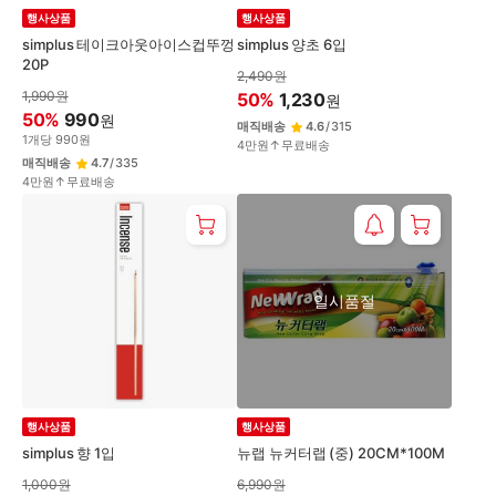
행사상품
행사상품
simplus 테이크아웃아이스컵뚜껑
simplus 양초 6입
20P
2,490
원
1,990
원
50
%
1,230
원
50
%
990
원
매직배송
4.6
/
315
1
개
당
990
원
4만원↑무료배송
매직배송
4.7
/
335
4만원↑무료배송
일시품절
행사상품
행사상품
simplus 향 1입
뉴랩 뉴커터랩 (중) 20CM*100M
1,000
원
6,990
원