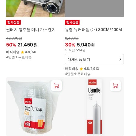
행사상품
행사상품
썬터치 통주물 미니 가스렌지
뉴랩 뉴커터랩 (대) 30CM*100M
42,900
원
8,490
원
50
%
21,450
30
%
5,940
원
원
10
M
당
594
원
매직배송
4.9
/
50
4만원↑무료배송
대체상품 보기
매직배송
4.8
/
1,913
4만원↑무료배송