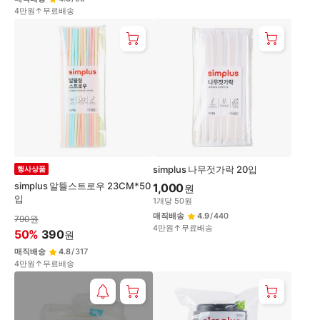
4만원↑무료배송
simplus 나무젓가락 20입
행사상품
simplus 알뜰스트로우 23CM*50
1,000
원
입
1
개
당
50
원
매직배송
4.9
/
440
790
원
4만원↑무료배송
50
%
390
원
매직배송
4.8
/
317
4만원↑무료배송