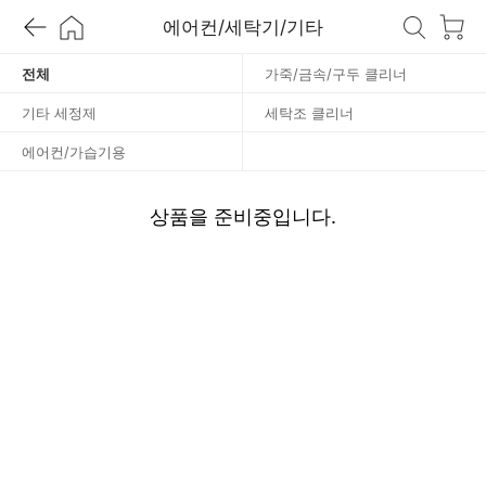
세
에어컨/세탁기/기타
탁
전체
가죽/금속/구두 클리너
기타 세정제
세탁조 클리너
/
에어컨/가습기용
기
상품을 준비중입니다.
타